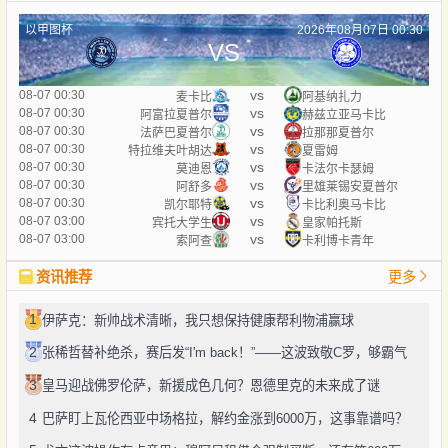
以甲图杯
2026年08月07日 00:30
VS
vs
08-07 00:30
麦卡比
阿基纳扎力
vs
08-07 00:30
阿富拉夏普尔
赫兹立亚马卡比
vs
08-07 00:30
法萨巴夏普尔
拉那那夏普尔
vs
08-07 00:30
特拉维夫叶胡达
夏雷姆
vs
08-07 00:30
莫迪恩
卡法尔卡瑟姆
vs
08-07 00:30
阿舒多
里雄莱锡安夏普尔
vs
08-07 00:30
凯尔耶特
卡比利奥马卡比
vs
08-07 03:00
宾托大学生
皇家帕托斯
vs
08-07 03:00
索阿查
卡利博卡青年
资讯推荐
更多
1
伊萨克：新帅战术清晰，我只想保持健康帮利物浦赢球
2
张稀哲替补绝杀，赛后发“I'm back！”——这波致敬C罗，够霸气
3
皇马迎战佛罗伦萨，新援成色几何？恩德里克的未来成了谜
4
巴萨盯上瓦伦西亚中场格拉，解约金涨到6000万，这事靠谱吗？