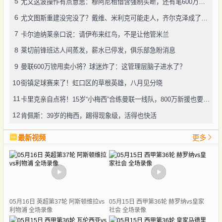
5
尤文这波操作有点意思：穆阿尼租借含强制买断，还有笔600万奖金悬了
6
尤文图斯重建没完没了？戴维、米利克可能走人，齐尔克泽成了新目标
7
卡尔迪纳莱亲口说：请伊布来红鸟，不是让他管米兰
8
莱切前锋班达人间蒸发，薪水已停发，俱乐部急盼消息
9
曼联600万镑甩卖小将？球迷炸了：这管理层脑子进水了？
10
街镇足球赛来了！虹口区的草根英雄，八月见分晓
11
卡里克亲自点将！15岁“小梅西”合练曼联一线队，800万新援也要露脸
12
肯佩斯：39岁的梅西，踢得现象级，活得也快活
最新视频
更多
05月16日 英超第37轮 阿斯顿维拉vs
05月15日 西甲第36轮 赫罗纳vs皇家
利物浦 全场录像
社会 全场录像