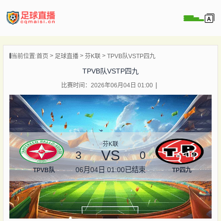
页
当前位置:
首页
足球直播
芬K联
TPVB队VSTP四九
直播
TPVB队VSTP四九
直播
比赛时间：2026年06月04日 01:00
录像
新闻
芬K联
VS
3
0
06月04日 01:00
已结束
TPVB队
TP四九