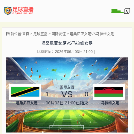
页
当前位置:
首页
足球直播
国际友谊
坦桑尼亚女足VS马拉维女足
直播
坦桑尼亚女足VS马拉维女足
直播
比赛时间：2026年06月03日 21:00
录像
新闻
国际友谊
VS
1
0
06月03日 21:00
已结束
坦桑尼亚女足
马拉维女足