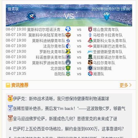
俄青联
2026年08月07日 19:00
VS
vs
08-07 19:00
莫斯科切尔塔诺沃青年队
喀山鲁宾青年队
vs
08-07 19:00
莫斯科中央陆军青年队
马哈奇卡拉青年队
vs
08-07 19:00
莫斯科迪纳摩青年队
莫斯科火车头青年队
vs
08-07 19:00
法克尔青年队
莫斯科斯巴达青年队
vs
08-07 19:00
罗斯杜夫青年队
圣彼德斯堡青年队
vs
08-07 19:00
科诺普廖夫青年队
克拉斯诺达尔青年队
vs
08-07 19:00
莫斯科罗迪纳青年队
乌拉尔青年队
vs
08-07 19:35
北京国安
深圳新鹏城
vs
08-07 19:35
岳阳队
湘潭队
资讯推荐
更多
1
伊萨克：新帅战术清晰，我只想保持健康帮利物浦赢球
2
张稀哲替补绝杀，赛后发“I'm back！”——这波致敬C罗，够霸气
3
皇马迎战佛罗伦萨，新援成色几何？恩德里克的未来成了谜
4
巴萨盯上瓦伦西亚中场格拉，解约金涨到6000万，这事靠谱吗？