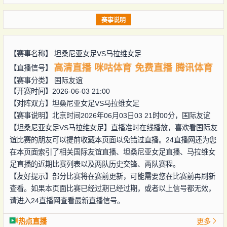
赛事说明
【赛事名称】
坦桑尼亚女足VS马拉维女足
高清直播
咪咕体育
免费直播
腾讯体育
【直播信号】
【赛事分类】
国际友谊
【开赛时间】2026-06-03 21:00
【对阵双方】
坦桑尼亚女足VS马拉维女足
【赛事说明】北京时间2026年06月03日03 21时00分，国际友谊
【坦桑尼亚女足VS马拉维女足】直播准时在线播放，喜欢看国际友
谊比赛的朋友可以提前收藏本页面以免错过直播。24直播网还为您
在本页面索引了相关国际友谊直播、坦桑尼亚女足直播、马拉维女
足直播的近期比赛列表以及两队历史交锋、两队赛程。
【友好提示】部分比赛将在赛前更新，可能需要您在比赛前再刷新
查看。如果本页面比赛已经过期已经过期，或者以上信号都无效，
请进入24直播网查看最新直播信号。
热点直播
更多