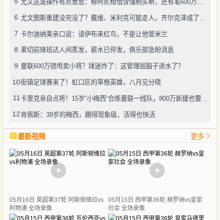
5
尤文这波操作有点意思：穆阿尼租借含强制买断，还有笔600万奖金悬了
6
尤文图斯重建没完没了？戴维、米利克可能走人，齐尔克泽成了新目标
7
卡尔迪纳莱亲口说：请伊布来红鸟，不是让他管米兰
8
莱切前锋班达人间蒸发，薪水已停发，俱乐部急盼消息
9
曼联600万镑甩卖小将？球迷炸了：这管理层脑子进水了？
10
街镇足球赛来了！虹口区的草根英雄，八月见分晓
11
卡里克亲自点将！15岁“小梅西”合练曼联一线队，800万新援也要露脸
12
肯佩斯：39岁的梅西，踢得现象级，活得也快活
最新视频
更多
05月16日 英超第37轮 阿斯顿维拉vs
05月15日 西甲第36轮 赫罗纳vs皇家
利物浦 全场录像
社会 全场录像