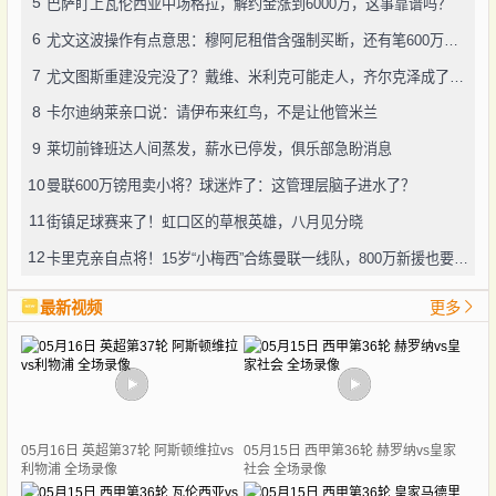
5
巴萨盯上瓦伦西亚中场格拉，解约金涨到6000万，这事靠谱吗？
6
尤文这波操作有点意思：穆阿尼租借含强制买断，还有笔600万奖金悬了
7
尤文图斯重建没完没了？戴维、米利克可能走人，齐尔克泽成了新目标
8
卡尔迪纳莱亲口说：请伊布来红鸟，不是让他管米兰
9
莱切前锋班达人间蒸发，薪水已停发，俱乐部急盼消息
10
曼联600万镑甩卖小将？球迷炸了：这管理层脑子进水了？
11
街镇足球赛来了！虹口区的草根英雄，八月见分晓
12
卡里克亲自点将！15岁“小梅西”合练曼联一线队，800万新援也要露脸
最新视频
更多
05月16日 英超第37轮 阿斯顿维拉vs
05月15日 西甲第36轮 赫罗纳vs皇家
利物浦 全场录像
社会 全场录像