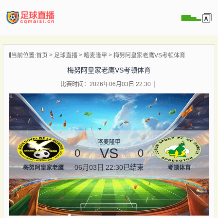
页
当前位置:
首页
足球直播
喀麦隆甲
梅努阿皇家老鹰VS考顿体育
直播
梅努阿皇家老鹰VS考顿体育
直播
比赛时间：2026年06月03日 22:30
录像
新闻
喀麦隆甲
VS
0
0
06月03日 22:30
已结束
梅努阿皇家老鹰
考顿体育