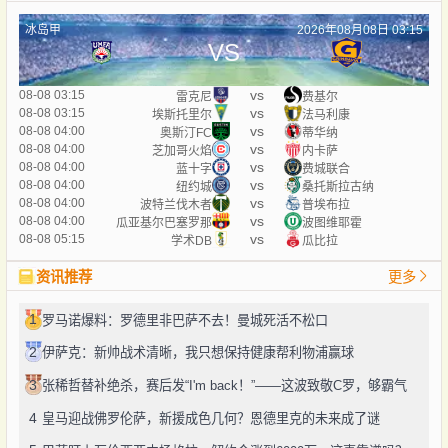
冰岛甲
2026年08月08日 03:15
VS
vs
08-08 03:15
雷克尼
费基尔
vs
08-08 03:15
埃斯托里尔
法马利康
vs
08-08 04:00
奥斯汀FC
蒂华纳
vs
08-08 04:00
芝加哥火焰
内卡萨
vs
08-08 04:00
蓝十字
费城联合
vs
08-08 04:00
纽约城
桑托斯拉古纳
vs
08-08 04:00
波特兰伐木者
普埃布拉
vs
08-08 04:00
瓜亚基尔巴塞罗那
波图维耶霍
vs
08-08 05:15
学术DB
瓜比拉
资讯推荐
更多
1
罗马诺爆料：罗德里非巴萨不去！曼城死活不松口
2
伊萨克：新帅战术清晰，我只想保持健康帮利物浦赢球
3
张稀哲替补绝杀，赛后发“I'm back！”——这波致敬C罗，够霸气
4
皇马迎战佛罗伦萨，新援成色几何？恩德里克的未来成了谜