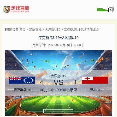
页
当前位置:
首页
足球直播
大洋冠U19
库克群岛U19VS汤加U19
直播
库克群岛U19VS汤加U19
直播
比赛时间：2026年06月10日 09:00
录像
新闻
大洋冠U19
VS
4
1
06月10日 09:00
已结束
库克群岛U19
汤加U19