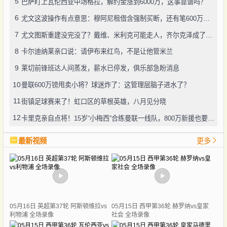
5
巴萨盯上瓦伦西亚中场格拉，解约金涨到6000万，这事靠谱吗？
6
尤文这波操作有点意思：穆阿尼租借含强制买断，还有笔600万奖金悬了
7
尤文图斯重建没完没了？戴维、米利克可能走人，齐尔克泽成了新目标
8
卡尔迪纳莱亲口说：请伊布来红鸟，不是让他管米兰
9
莱切前锋班达人间蒸发，薪水已停发，俱乐部急盼消息
10
曼联600万镑甩卖小将？球迷炸了：这管理层脑子进水了？
11
街镇足球赛来了！虹口区的草根英雄，八月见分晓
12
卡里克亲自点将！15岁“小梅西”合练曼联一线队，800万新援也要露脸
最新视频
更多
05月16日 英超第37轮 阿斯顿维拉vs
05月15日 西甲第36轮 赫罗纳vs皇家
利物浦 全场录像
社会 全场录像