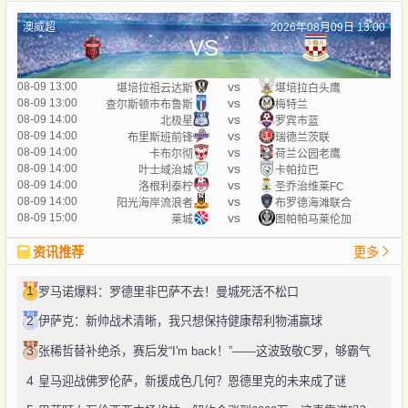
澳威超
2026年08月09日 13:00
VS
vs
08-09 13:00
堪培拉祖云达斯
堪培拉白头鹰
vs
08-09 13:00
查尔斯顿市布鲁斯
梅特兰
vs
08-09 14:00
北极星
罗宾市蓝
vs
08-09 14:00
布里斯班前锋
瑞德兰茨联
vs
08-09 14:00
卡布尔彻
荷兰公园老鹰
vs
08-09 14:00
叶士域治城
卡帕拉巴
vs
08-09 14:00
洛根利泰柠
圣乔治维莱FC
vs
08-09 14:00
阳光海岸流浪者
布罗德海滩联合
vs
08-09 15:00
莱城
图帕帕马莱伦加
资讯推荐
更多
1
罗马诺爆料：罗德里非巴萨不去！曼城死活不松口
2
伊萨克：新帅战术清晰，我只想保持健康帮利物浦赢球
3
张稀哲替补绝杀，赛后发“I'm back！”——这波致敬C罗，够霸气
4
皇马迎战佛罗伦萨，新援成色几何？恩德里克的未来成了谜