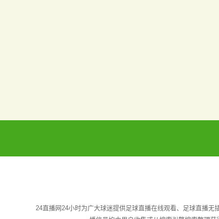
24直播网24小时为广大球迷提供足球直播在线观看、足球直播