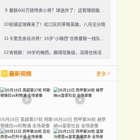
9
曼联600万镑甩卖小将？球迷炸了：这管理层脑子进水了？
10
街镇足球赛来了！虹口区的草根英雄，八月见分晓
11
卡里克亲自点将！15岁“小梅西”合练曼联一线队，800万新援也要露脸
12
肯佩斯：39岁的梅西，踢得现象级，活得也快活
最新视频
更多
05月16日 英超第37轮 阿斯
05月15日 西甲第36轮 赫罗
顿维拉vs利物浦 全场录像
纳vs皇家社会 全场录像