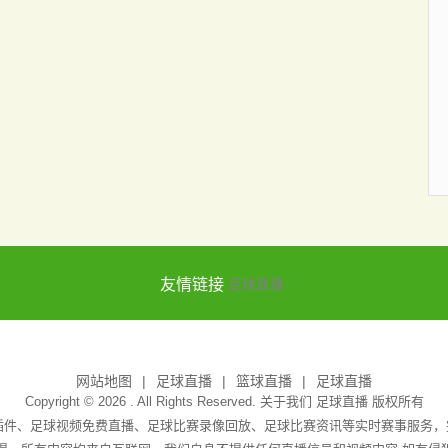
友情链接
足球直播
网站地图
足球直播
篮球直播
足球直播
Copyright © 2026 . All Rights Reserved. 关于我们
足球直播
版权所有
无插件、足球视频免费直播、足球比赛录像回放、足球比赛资讯等实时赛事服务，