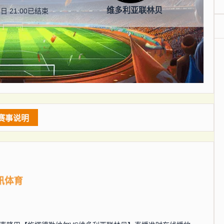
维多利亚联林贝
日 21:00
已结束
赛事说明
讯体育