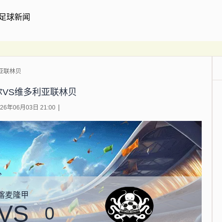
足球新闻
亚联林贝
尔VS维多利亚联林贝
6年06月03日 21:00
喀麦隆甲
VS
0