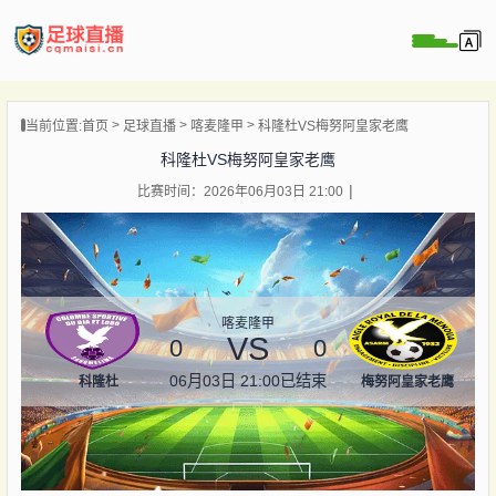
页
当前位置:
首页
足球直播
喀麦隆甲
科隆杜VS梅努阿皇家老鹰
直播
科隆杜VS梅努阿皇家老鹰
直播
比赛时间：2026年06月03日 21:00
录像
新闻
喀麦隆甲
VS
0
0
06月03日 21:00
已结束
科隆杜
梅努阿皇家老鹰