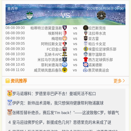
墨西甲
2026年08月08日 09:00
VS
vs
08-08 09:00
帕蒂特兰德莫雷洛斯
拉巴斯竞技
vs
08-08 09:00
埃斯特利
法拉帝水流
vs
08-08 09:00
梅塔帕
亚古雷
vs
08-08 09:05
阿特拉斯女足
帕丘卡女足
vs
08-08 09:30
FC旧金山
埃雷拉足球俱乐部
vs
08-08 10:00
瓦纳卡AFC
塞尔温联合
vs
08-08 10:30
米拉马尔流浪者
西方足球俱乐部
vs
08-08 10:45
菲利米德海湾
诺美德斯
vs
08-08 11:00
威灵顿凤凰后备队
惠灵顿奥运会
资讯推荐
更多
1
罗马诺爆料：罗德里非巴萨不去！曼城死活不松口
2
伊萨克：新帅战术清晰，我只想保持健康帮利物浦赢球
3
张稀哲替补绝杀，赛后发“I'm back！”——这波致敬C罗，够霸气
4
皇马迎战佛罗伦萨，新援成色几何？恩德里克的未来成了谜