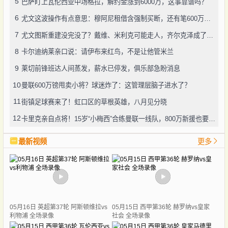
5
巴萨盯上瓦伦西亚中场格拉，解约金涨到6000万，这事靠谱吗？
6
尤文这波操作有点意思：穆阿尼租借含强制买断，还有笔600万奖金悬了
7
尤文图斯重建没完没了？戴维、米利克可能走人，齐尔克泽成了新目标
8
卡尔迪纳莱亲口说：请伊布来红鸟，不是让他管米兰
9
莱切前锋班达人间蒸发，薪水已停发，俱乐部急盼消息
10
曼联600万镑甩卖小将？球迷炸了：这管理层脑子进水了？
11
街镇足球赛来了！虹口区的草根英雄，八月见分晓
12
卡里克亲自点将！15岁“小梅西”合练曼联一线队，800万新援也要露脸
最新视频
更多
05月16日 英超第37轮 阿斯顿维拉vs
05月15日 西甲第36轮 赫罗纳vs皇家
利物浦 全场录像
社会 全场录像