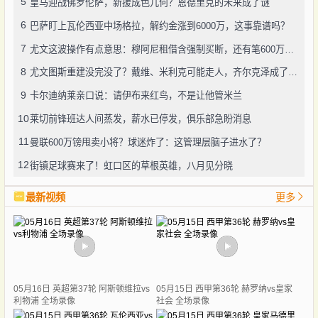
5
皇马迎战佛罗伦萨，新援成色几何？恩德里克的未来成了谜
6
巴萨盯上瓦伦西亚中场格拉，解约金涨到6000万，这事靠谱吗？
7
尤文这波操作有点意思：穆阿尼租借含强制买断，还有笔600万奖金悬了
8
尤文图斯重建没完没了？戴维、米利克可能走人，齐尔克泽成了新目标
9
卡尔迪纳莱亲口说：请伊布来红鸟，不是让他管米兰
10
莱切前锋班达人间蒸发，薪水已停发，俱乐部急盼消息
11
曼联600万镑甩卖小将？球迷炸了：这管理层脑子进水了？
12
街镇足球赛来了！虹口区的草根英雄，八月见分晓
最新视频
更多
05月16日 英超第37轮 阿斯顿维拉vs
05月15日 西甲第36轮 赫罗纳vs皇家
利物浦 全场录像
社会 全场录像