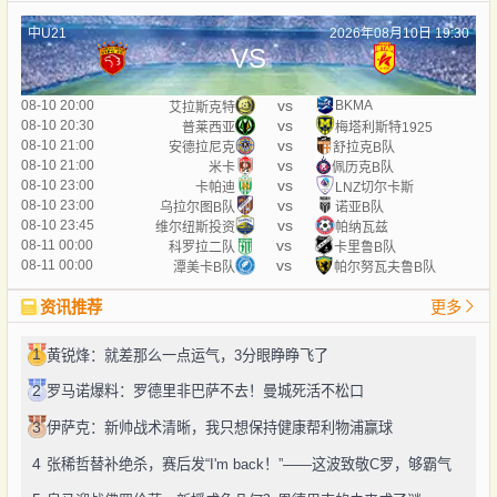
中U21
2026年08月10日 19:30
VS
vs
08-10 20:00
BKMA
艾拉斯克特
vs
08-10 20:30
普莱西亚
梅塔利斯特1925
vs
08-10 21:00
安德拉尼克
舒拉克B队
vs
08-10 21:00
米卡
佩历克B队
vs
08-10 23:00
卡帕迪
LNZ切尔卡斯
vs
08-10 23:00
乌拉尔图B队
诺亚B队
vs
08-10 23:45
维尔纽斯投资
帕纳瓦兹
vs
08-11 00:00
科罗拉二队
卡里鲁B队
vs
08-11 00:00
潭美卡B队
帕尔努瓦夫鲁B队
资讯推荐
更多
1
黄锐烽：就差那么一点运气，3分眼睁睁飞了
2
罗马诺爆料：罗德里非巴萨不去！曼城死活不松口
3
伊萨克：新帅战术清晰，我只想保持健康帮利物浦赢球
4
张稀哲替补绝杀，赛后发“I'm back！”——这波致敬C罗，够霸气