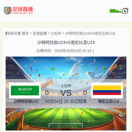
页
当前位置:
首页
足球直播
土伦杯
沙特阿拉伯U23VS哥伦比亚U19
直播
沙特阿拉伯U23VS哥伦比亚U19
直播
比赛时间：2026年06月04日 00:30
录像
新闻
土伦杯
VS
0
0
06月04日 00:30
已结束
沙特阿拉伯U23
哥伦比亚U19