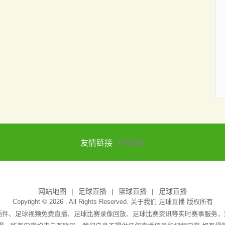
友情链接
足球直播
网站地图
足球直播
篮球直播
足球直播
Copyright © 2026 . All Rights Reserved. 关于我们
足球直播
版权所有
无插件、足球视频免费直播、足球比赛录像回放、足球比赛资讯等实时赛事服务，