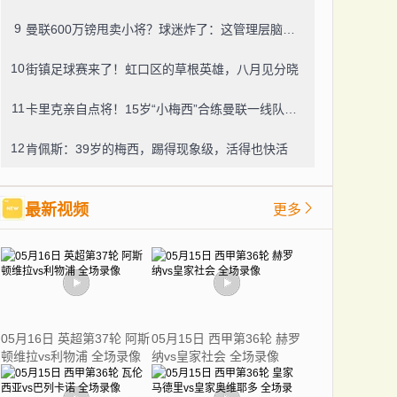
9
曼联600万镑甩卖小将？球迷炸了：这管理层脑子进水了？
10
街镇足球赛来了！虹口区的草根英雄，八月见分晓
11
卡里克亲自点将！15岁“小梅西”合练曼联一线队，800万新援也要露脸
12
肯佩斯：39岁的梅西，踢得现象级，活得也快活
最新视频
更多
05月16日 英超第37轮 阿斯
05月15日 西甲第36轮 赫罗
顿维拉vs利物浦 全场录像
纳vs皇家社会 全场录像