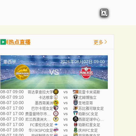
热点直播
更多
墨西甲
2026年08月07日 09:00
VS
08-07 09:00
vs
哥达拿查拉大学
克雷卡米诺斯
08-07 09:10
vs
卡达根拿
尤姆博独立
08-07 10:00
vs
墨西哥美洲
圣地亚哥
08-07 17:00
vs
巴尔卡塔女足
苏比雅可联女足
08-07 17:00
vs
费雷曼特尔市女足
珀斯SC女足
08-07 17:00
vs
尼兰西澳洲大学女足
西部足球中心女足
08-07 17:00
vs
FC索伦托女足
珀斯红星女足
08-07 18:00
vs
华川KSPO女足
庆州FC女足
08-07 18:00
vs
现代制铁女足
世宗龟尾女足