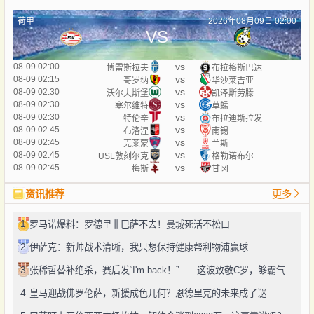
荷甲
2026年08月09日 02:00
VS
vs
08-09 02:00
博雷斯拉夫
布拉格斯巴达
vs
08-09 02:15
哥罗纳
华沙莱吉亚
vs
08-09 02:30
沃尔夫斯堡
凯泽斯劳滕
vs
08-09 02:30
塞尔维特
草蜢
vs
08-09 02:30
特伦辛
布拉迪斯拉发
vs
08-09 02:45
布洛涅
南锡
vs
08-09 02:45
克莱蒙
兰斯
vs
08-09 02:45
USL敦刻尔克
格勒诺布尔
vs
08-09 02:45
梅斯
甘冈
资讯推荐
更多
1
罗马诺爆料：罗德里非巴萨不去！曼城死活不松口
2
伊萨克：新帅战术清晰，我只想保持健康帮利物浦赢球
3
张稀哲替补绝杀，赛后发“I'm back！”——这波致敬C罗，够霸气
4
皇马迎战佛罗伦萨，新援成色几何？恩德里克的未来成了谜