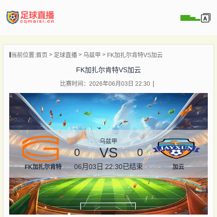
页
当前位置:
首页
足球直播
乌兹甲
FK加扎尔肯特VS加云
直播
FK加扎尔肯特VS加云
直播
比赛时间：2026年06月03日 22:30
录像
新闻
乌兹甲
VS
0
0
06月03日 22:30
已结束
FK加扎尔肯特
加云