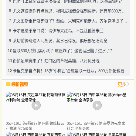
5
巴萨盯上瓦伦西亚中场格拉，解约金涨到6000万，这事靠谱吗？
6
尤文这波操作有点意思：穆阿尼租借含强制买断，还有笔600万奖金悬了
7
尤文图斯重建没完没了？戴维、米利克可能走人，齐尔克泽成了新目标
8
卡尔迪纳莱亲口说：请伊布来红鸟，不是让他管米兰
9
莱切前锋班达人间蒸发，薪水已停发，俱乐部急盼消息
10
曼联600万镑甩卖小将？球迷炸了：这管理层脑子进水了？
11
街镇足球赛来了！虹口区的草根英雄，八月见分晓
12
卡里克亲自点将！15岁“小梅西”合练曼联一线队，800万新援也要露脸
最新视频
更多
05月16日 英超第37轮 阿斯顿维拉vs
05月15日 西甲第36轮 赫罗纳vs皇家
利物浦 全场录像
社会 全场录像