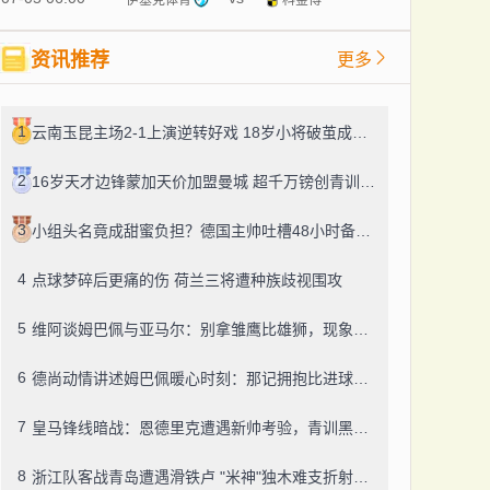
资讯推荐
更多
1
云南玉昆主场2-1上演逆转好戏 18岁小将破茧成蝶 河南队三连败陷保级泥潭
2
16岁天才边锋蒙加天价加盟曼城 超千万镑创青训转会纪录
3
小组头名竟成甜蜜负担？德国主帅吐槽48小时备战困局
4
点球梦碎后更痛的伤 荷兰三将遭种族歧视围攻
5
维阿谈姆巴佩与亚马尔：别拿雏鹰比雄狮，现象级巨星无需对照
6
德尚动情讲述姆巴佩暖心时刻：那记拥抱比进球更珍贵
7
皇马锋线暗战：恩德里克遭遇新帅考验，青训黑马搅局
8
浙江队客战青岛遭遇滑铁卢 "米神"独木难支折射战术困境