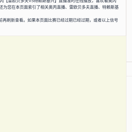
0分，奥丙【雷欧贝多夫VS特赖斯基兴】直播准时在线播放，喜欢看奥丙
网还为您在本页面索引了相关奥丙直播、雷欧贝多夫直播、特赖斯基
前再刷新查看。如果本页面比赛已经过期已经过期，或者以上信号