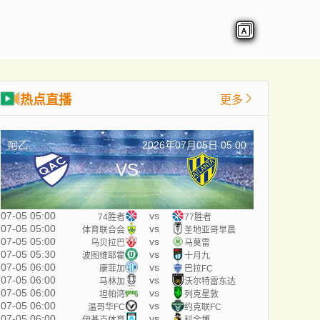
热点直播
更多
阿乙
2026年07月05日 05:00
VS
07-05 05:00
vs
74胜者
77胜者
07-05 05:00
vs
体育联合会
圣地亚哥早晨
07-05 05:00
vs
乌贝拉巴
马莫雷
07-05 05:30
vs
波图维耶霍
十月九
07-05 06:00
vs
康菲加
巴拉FC
07-05 06:00
vs
马林加
沃尔特雷东达
07-05 06:00
vs
坦帕湾
列克星敦
07-05 06:00
vs
温哥华FC
约克联FC
07-05 06:00
vs
伊基克体育
科金博