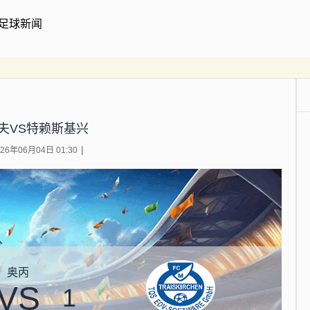
足球新闻
夫VS特赖斯基兴
6年06月04日 01:30
奥丙
VS
1