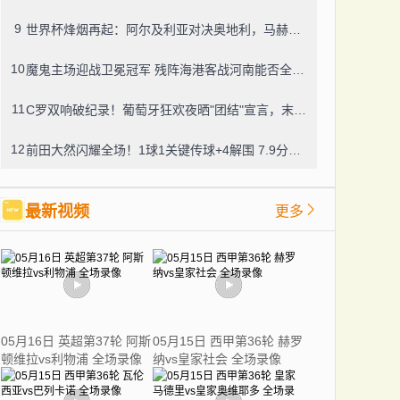
9
世界杯烽烟再起：阿尔及利亚对决奥地利，马赫雷斯与阿瑙托维奇领衔锋线
10
魔鬼主场迎战卫冕冠军 残阵海港客战河南能否全身而退？
11
C罗双响破纪录！葡萄牙狂欢夜晒"团结"宣言，末轮死磕哥伦比亚争头名
12
前田大然闪耀全场！1球1关键传球+4解围 7.9分冠绝日本队
最新视频
更多
05月16日 英超第37轮 阿斯
05月15日 西甲第36轮 赫罗
顿维拉vs利物浦 全场录像
纳vs皇家社会 全场录像