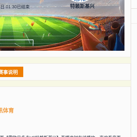
特赖斯基兴
日 01:30
已结束
赛事说明
讯体育