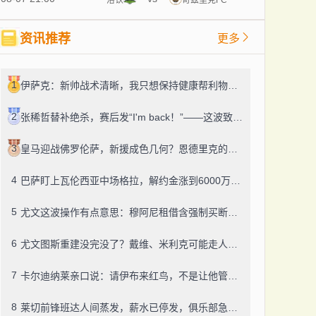
资讯推荐
更多
1
伊萨克：新帅战术清晰，我只想保持健康帮利物浦赢球
2
张稀哲替补绝杀，赛后发“I'm back！”——这波致敬C罗，够霸气
3
皇马迎战佛罗伦萨，新援成色几何？恩德里克的未来成了谜
4
巴萨盯上瓦伦西亚中场格拉，解约金涨到6000万，这事靠谱吗？
5
尤文这波操作有点意思：穆阿尼租借含强制买断，还有笔600万奖金悬了
6
尤文图斯重建没完没了？戴维、米利克可能走人，齐尔克泽成了新目标
7
卡尔迪纳莱亲口说：请伊布来红鸟，不是让他管米兰
8
莱切前锋班达人间蒸发，薪水已停发，俱乐部急盼消息