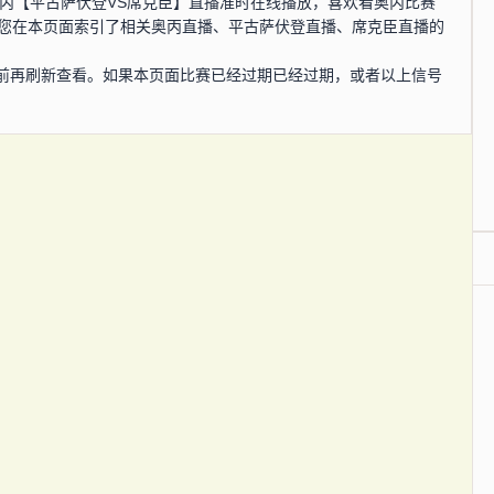
0分，奥丙【平古萨伏登VS席克臣】直播准时在线播放，喜欢看奥丙比赛
为您在本页面索引了相关奥丙直播、平古萨伏登直播、席克臣直播的
前再刷新查看。如果本页面比赛已经过期已经过期，或者以上信号