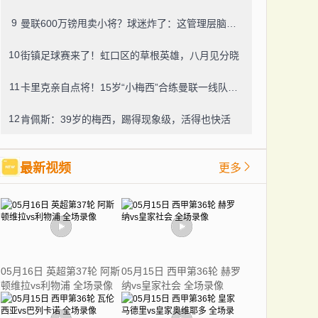
9
曼联600万镑甩卖小将？球迷炸了：这管理层脑子进水了？
10
街镇足球赛来了！虹口区的草根英雄，八月见分晓
11
卡里克亲自点将！15岁“小梅西”合练曼联一线队，800万新援也要露脸
12
肯佩斯：39岁的梅西，踢得现象级，活得也快活
最新视频
更多
05月16日 英超第37轮 阿斯
05月15日 西甲第36轮 赫罗
顿维拉vs利物浦 全场录像
纳vs皇家社会 全场录像