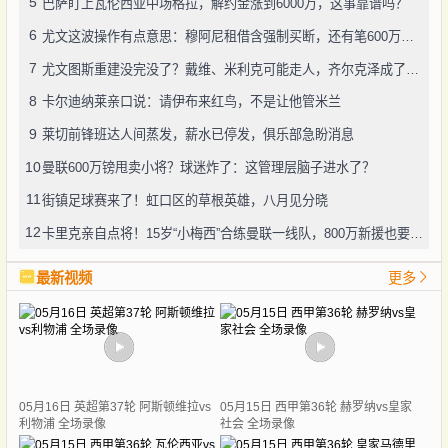
5
巴萨盯上瓦伦西亚中场格拉，解约金涨到6000万，这事靠谱吗？
6
尤文这波操作有点意思：穆阿尼租借含强制买断，还有笔600万奖金悬了
7
尤文图斯重建没完没了？戴维、米利克可能走人，齐尔克泽成了新目标
8
卡尔迪纳莱亲口说：请伊布来红鸟，不是让他管米兰
9
莱切前锋班达人间蒸发，薪水已停发，俱乐部急盼消息
10
曼联600万镑甩卖小将？球迷炸了：这管理层脑子进水了？
11
街镇足球赛来了！虹口区的草根英雄，八月见分晓
12
卡里克亲自点将！15岁“小梅西”合练曼联一线队，800万新援也要露脸
最新视频
更多
05月16日 英超第37轮 阿斯顿维拉vs
05月15日 西甲第36轮 赫罗纳vs皇家
利物浦 全场录像
社会 全场录像