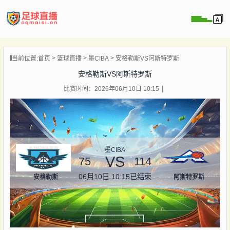
页
当前位置:
首页
篮球直播
墨CIBA
安格勒斯VS阿斯特罗斯
直播
安格勒斯VS阿斯特罗斯
直播
比赛时间：2026年06月10日 10:15
录像
新闻
墨CIBA
VS
75
114
06月10日 10:15
已结束
安格勒斯
阿斯特罗斯