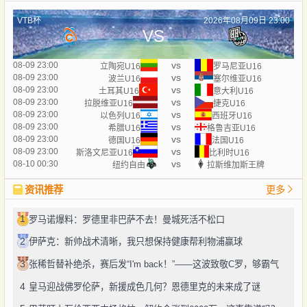
VTB杯
2026年08月09日 23:00
VS
vs
08-09 23:00
立陶宛U16
罗马尼亚U16
vs
08-09 23:00
波兰U16
塞尔维亚U16
vs
08-09 23:00
土耳其U16
意大利U16
vs
08-09 23:00
拉脱维亚U16
捷克U16
vs
08-09 23:00
以色列U16
西班牙U16
vs
08-09 23:00
希腊U16
格鲁吉亚U16
vs
08-09 23:00
德国U16
法国U16
vs
08-09 23:00
斯洛文尼亚U16
比利时U16
vs
08-10 00:30
纽约自由
拉斯维加斯王牌
资讯推荐
更多
1
罗马诺爆料：罗德里非巴萨不去！曼城死活不松口
2
伊萨克：新帅战术清晰，我只想保持健康帮利物浦赢球
3
张稀哲替补绝杀，赛后发“I'm back！”——这波致敬C罗，够霸气
4
皇马迎战佛罗伦萨，新援成色几何？恩德里克的未来成了谜