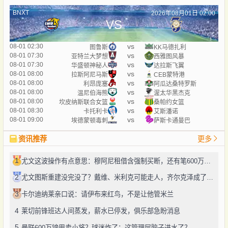
BNXT
2026年08月01日 02:00
VS
vs
08-01 02:30
图鲁斯
KK马德扎利
vs
08-01 07:30
亚特兰大梦想
西雅图风暴
vs
08-01 07:30
华盛顿神秘人
达拉斯飞翼
vs
08-01 08:00
拉斯阿尼马斯
CEB蒙特港
vs
08-01 08:00
利昂庞塞
阿瓜达桑特罗斯
vs
08-01 08:00
温尼伯海熊
渥太华黑杰克
vs
08-01 08:00
坎皮纳斯联合女篮
桑帕约女篮
vs
08-01 08:30
卡托利卡
艾斯潘诺
vs
08-01 09:00
埃德蒙顿毒刺
萨斯卡通曼巴
资讯推荐
更多
1
尤文这波操作有点意思：穆阿尼租借含强制买断，还有笔600万奖金悬了
2
尤文图斯重建没完没了？戴维、米利克可能走人，齐尔克泽成了新目标
3
卡尔迪纳莱亲口说：请伊布来红鸟，不是让他管米兰
4
莱切前锋班达人间蒸发，薪水已停发，俱乐部急盼消息
5
曼联600万镑甩卖小将？球迷炸了：这管理层脑子进水了？