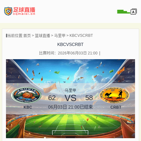
页
KBCVSCRBT
当前位置:
首页
篮球直播
马里甲
直播
KBCVSCRBT
直播
比赛时间：2026年06月03日 21:00
录像
新闻
马里甲
VS
62
58
06月03日 21:00
已结束
KBC
CRBT