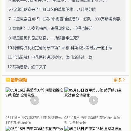
6
街镇足球赛来了！虹口区的草根英雄，八月见分晓
7
卡里克亲自点将！15岁“小梅西”合练曼联一线队，800万新援也要露脸
8
肯佩斯：39岁的梅西，踢得现象级，活得也快活
9
穆里尼奥约见皮塔奇，一场谈话定生死？
10
利雅得胜利敲定葡萄牙中场？萨穆·科斯塔只差最后一道手续
11
半场闷战！申花两粒进球被吹，津门虎逃过一劫
12
蒂勒曼斯，终于来了
最新视频
更多
05月16日 英超第37轮 阿斯顿维拉vs
05月15日 西甲第36轮 赫罗纳vs皇家
利物浦 全场录像
社会 全场录像