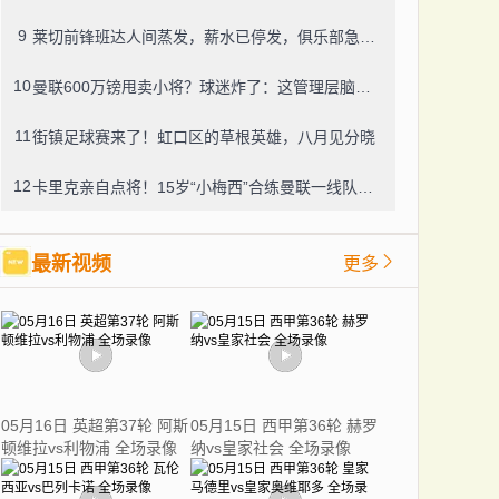
9
莱切前锋班达人间蒸发，薪水已停发，俱乐部急盼消息
10
曼联600万镑甩卖小将？球迷炸了：这管理层脑子进水了？
11
街镇足球赛来了！虹口区的草根英雄，八月见分晓
12
卡里克亲自点将！15岁“小梅西”合练曼联一线队，800万新援也要露脸
最新视频
更多
05月16日 英超第37轮 阿斯
05月15日 西甲第36轮 赫罗
顿维拉vs利物浦 全场录像
纳vs皇家社会 全场录像