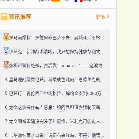
资讯推荐
更多
1
罗马诺爆料：罗德里非巴萨不去！曼城死活不松口
2
伊萨克：新帅战术清晰，我只想保持健康帮利物浦赢球
3
张稀哲替补绝杀，赛后发“I'm back！”——这波致敬C罗，够霸气
4
皇马迎战佛罗伦萨，新援成色几何？恩德里克的未来成了谜
5
巴萨盯上瓦伦西亚中场格拉，解约金涨到6000万，这事靠谱吗？
6
尤文这波操作有点意思：穆阿尼租借含强制买断，还有笔600万奖金悬了
7
尤文图斯重建没完没了？戴维、米利克可能走人，齐尔克泽成了新目标
8
卡尔迪纳莱亲口说：请伊布来红鸟，不是让他管米兰