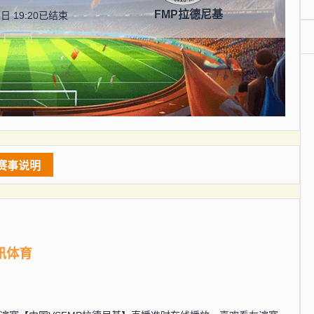
FMP拉德尼基
日 19:20
已结束
赛事说明
讯体育