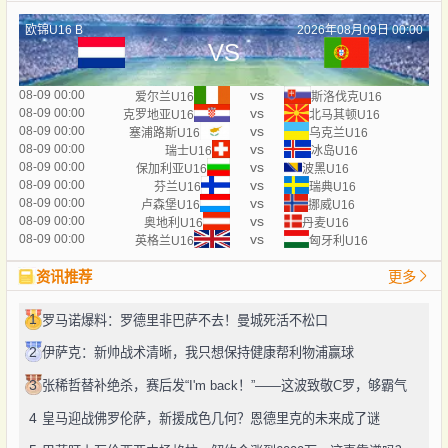
欧锦U16 B
2026年08月09日 00:00
VS
vs
08-09 00:00
爱尔兰U16
斯洛伐克U16
vs
08-09 00:00
克罗地亚U16
北马其顿U16
vs
08-09 00:00
塞浦路斯U16
乌克兰U16
vs
08-09 00:00
瑞士U16
冰岛U16
vs
08-09 00:00
保加利亚U16
波黑U16
vs
08-09 00:00
芬兰U16
瑞典U16
vs
08-09 00:00
卢森堡U16
挪威U16
vs
08-09 00:00
奥地利U16
丹麦U16
vs
08-09 00:00
英格兰U16
匈牙利U16
资讯推荐
更多
1
罗马诺爆料：罗德里非巴萨不去！曼城死活不松口
2
伊萨克：新帅战术清晰，我只想保持健康帮利物浦赢球
3
张稀哲替补绝杀，赛后发“I'm back！”——这波致敬C罗，够霸气
4
皇马迎战佛罗伦萨，新援成色几何？恩德里克的未来成了谜