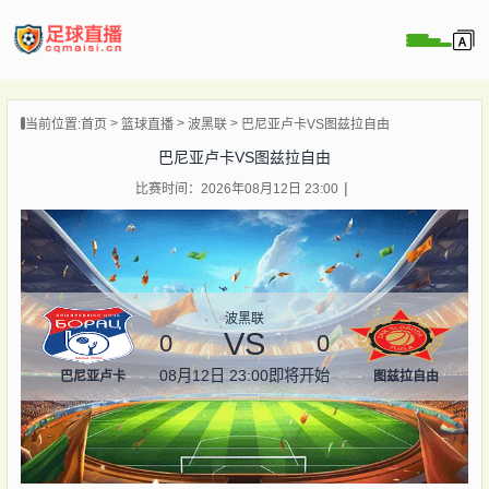
页
当前位置:
首页
篮球直播
波黑联
巴尼亚卢卡VS图兹拉自由
直播
巴尼亚卢卡VS图兹拉自由
直播
比赛时间：2026年08月12日 23:00
录像
新闻
波黑联
VS
0
0
08月12日 23:00
即将开始
巴尼亚卢卡
图兹拉自由