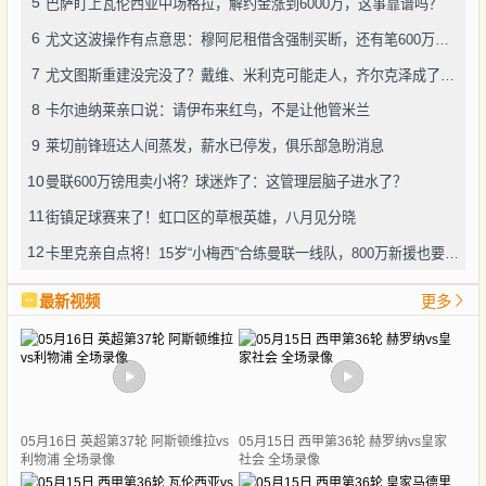
5
巴萨盯上瓦伦西亚中场格拉，解约金涨到6000万，这事靠谱吗？
6
尤文这波操作有点意思：穆阿尼租借含强制买断，还有笔600万奖金悬了
7
尤文图斯重建没完没了？戴维、米利克可能走人，齐尔克泽成了新目标
8
卡尔迪纳莱亲口说：请伊布来红鸟，不是让他管米兰
9
莱切前锋班达人间蒸发，薪水已停发，俱乐部急盼消息
10
曼联600万镑甩卖小将？球迷炸了：这管理层脑子进水了？
11
街镇足球赛来了！虹口区的草根英雄，八月见分晓
12
卡里克亲自点将！15岁“小梅西”合练曼联一线队，800万新援也要露脸
最新视频
更多
05月16日 英超第37轮 阿斯顿维拉vs
05月15日 西甲第36轮 赫罗纳vs皇家
利物浦 全场录像
社会 全场录像