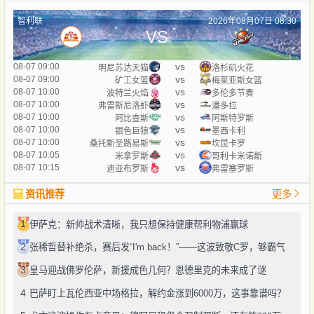
智利联
2026年08月07日 08:30
VS
vs
08-07 09:00
明尼苏达天猫
洛杉矶火花
vs
08-07 09:00
矿工女篮
梅莱亚斯女篮
vs
08-07 10:00
波特兰火焰
多伦多节奏
vs
08-07 10:00
弗雷斯尼洛虾
潘多拉
vs
08-07 10:00
阿比查斯
阿斯特罗斯
vs
08-07 10:00
银色巨狼
墨西卡利
vs
08-07 10:00
桑托斯圣路易斯
坎昆卡罗
vs
08-07 10:05
米拿罗斯
哥利卡米诺斯
vs
08-07 10:15
迪亚布罗斯
弗雷塞罗斯
资讯推荐
更多
1
伊萨克：新帅战术清晰，我只想保持健康帮利物浦赢球
2
张稀哲替补绝杀，赛后发“I'm back！”——这波致敬C罗，够霸气
3
皇马迎战佛罗伦萨，新援成色几何？恩德里克的未来成了谜
4
巴萨盯上瓦伦西亚中场格拉，解约金涨到6000万，这事靠谱吗？