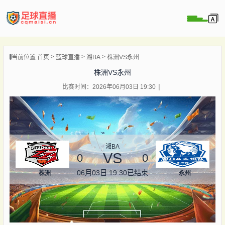
页
当前位置:
首页
篮球直播
湘BA
株洲VS永州
直播
株洲VS永州
直播
比赛时间：2026年06月03日 19:30
录像
新闻
湘BA
VS
0
0
06月03日 19:30
已结束
株洲
永州