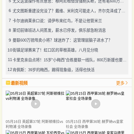
5
尤文这波操作有点意思：穆阿尼租借含强制买断，还有笔600万奖金悬了
6
尤文图斯重建没完没了？戴维、米利克可能走人，齐尔克泽成了新目标
7
卡尔迪纳莱亲口说：请伊布来红鸟，不是让他管米兰
8
莱切前锋班达人间蒸发，薪水已停发，俱乐部急盼消息
9
曼联600万镑甩卖小将？球迷炸了：这管理层脑子进水了？
10
街镇足球赛来了！虹口区的草根英雄，八月见分晓
11
卡里克亲自点将！15岁“小梅西”合练曼联一线队，800万新援也要露脸
12
肯佩斯：39岁的梅西，踢得现象级，活得也快活
最新视频
更多
05月16日 英超第37轮 阿斯顿维拉vs
05月15日 西甲第36轮 赫罗纳vs皇家
利物浦 全场录像
社会 全场录像