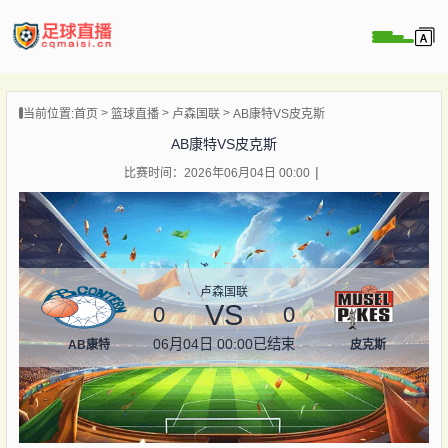
页
当前位置:
首页
篮球直播
卢森国联
AB康特VS皮克斯
直播
AB康特VS皮克斯
直播
比赛时间：2026年06月04日 00:00
录像
新闻
卢森国联
VS
0
0
06月04日 00:00
已结束
AB康特
皮克斯