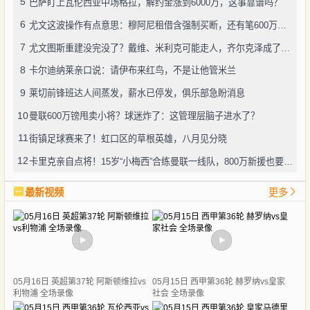
5
巴萨盯上瓦伦西亚中场格拉，解约金涨到6000万，这事靠谱吗？
6
尤文这波操作有点意思：穆阿尼租借含强制买断，还有笔600万奖金悬了
7
尤文图斯重建没完没了？戴维、米利克可能走人，齐尔克泽成了新目标
8
卡尔迪纳莱亲口说：请伊布来红鸟，不是让他管米兰
9
莱切前锋班达人间蒸发，薪水已停发，俱乐部急盼消息
10
曼联600万镑甩卖小将？球迷炸了：这管理层脑子进水了？
11
街镇足球赛来了！虹口区的草根英雄，八月见分晓
12
卡里克亲自点将！15岁“小梅西”合练曼联一线队，800万新援也要露脸
最新视频
更多
05月16日 英超第37轮 阿斯顿维拉vs
05月15日 西甲第36轮 赫罗纳vs皇家
利物浦 全场录像
社会 全场录像