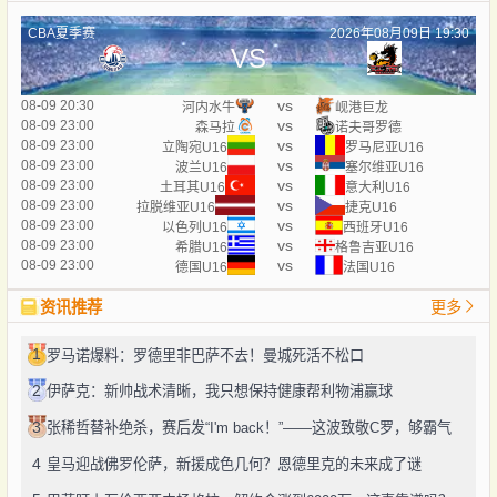
CBA夏季赛
2026年08月09日 19:30
VS
vs
08-09 20:30
河内水牛
岘港巨龙
vs
08-09 23:00
森马拉
诺夫哥罗德
vs
08-09 23:00
立陶宛U16
罗马尼亚U16
vs
08-09 23:00
波兰U16
塞尔维亚U16
vs
08-09 23:00
土耳其U16
意大利U16
vs
08-09 23:00
拉脱维亚U16
捷克U16
vs
08-09 23:00
以色列U16
西班牙U16
vs
08-09 23:00
希腊U16
格鲁吉亚U16
vs
08-09 23:00
德国U16
法国U16
资讯推荐
更多
1
罗马诺爆料：罗德里非巴萨不去！曼城死活不松口
2
伊萨克：新帅战术清晰，我只想保持健康帮利物浦赢球
3
张稀哲替补绝杀，赛后发“I'm back！”——这波致敬C罗，够霸气
4
皇马迎战佛罗伦萨，新援成色几何？恩德里克的未来成了谜