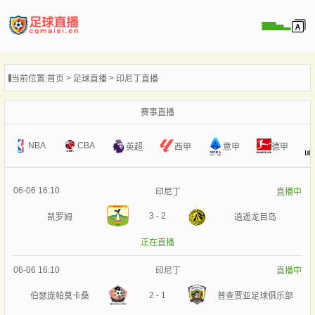
页
当前位置:
首页
足球直播
印尼丁直播
直播
直播
赛事直播
录像
NBA
CBA
意甲
英超
西甲
德甲
新闻
06-06 16:10
印尼丁
直播中
3
-
2
凯罗姆
逍遥龙目岛
正在直播
06-06 16:10
印尼丁
直播中
2
-
1
伯瑟庞帕莫卡桑
普查贾亚足球俱乐部