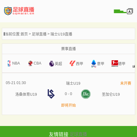
页
当前位置:
首页
足球直播
瑞士U19直播
直播
直播
赛事直播
录像
NBA
CBA
意甲
英超
西甲
德甲
新闻
05-21 01:30
瑞士U19
未开赛
0
-
0
洛桑体育U19
圣加仑U19
即将开始
友情链接
足球直播