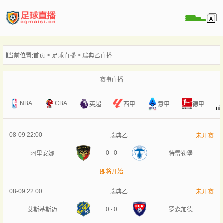
页
当前位置:
首页
足球直播
瑞典乙直播
直播
直播
赛事直播
录像
NBA
CBA
意甲
英超
西甲
德甲
新闻
08-09 22:00
瑞典乙
未开赛
0
-
0
阿里安娜
特雷勒堡
即将开始
08-09 22:00
瑞典乙
未开赛
0
-
0
艾斯基斯迈
罗森加德