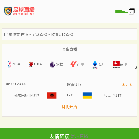
页
当前位置:
首页
足球直播
欧青U17直播
直播
直播
赛事直播
录像
NBA
CBA
意甲
英超
西甲
德甲
新闻
06-09 23:00
欧青U17
未开赛
0
-
0
阿尔巴尼亚U17
乌克兰U17
即将开始
友情链接
足球直播