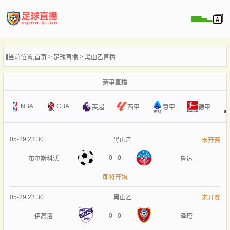
页
当前位置:
首页
足球直播
黑山乙直播
直播
直播
赛事直播
录像
NBA
CBA
意甲
英超
西甲
德甲
新闻
05-29 23:30
黑山乙
未开赛
0
-
0
布尔斯科沃
鲁达
即将开始
05-29 23:30
黑山乙
未开赛
0
-
0
伊高洛
泽塔