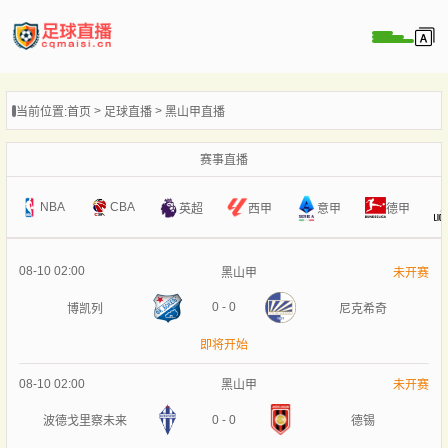
页
当前位置:
首页
足球直播
黑山甲直播
直播
直播
赛事直播
录像
NBA
CBA
意甲
英超
西甲
德甲
新闻
08-10 02:00
黑山甲
未开赛
0
-
0
博凯列
尼克希奇
即将开始
08-10 02:00
黑山甲
未开赛
0
-
0
波德戈里察未来
德锡