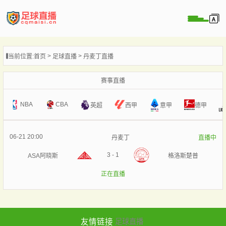
页
当前位置:
首页
足球直播
丹麦丁直播
直播
直播
赛事直播
录像
NBA
CBA
意甲
英超
西甲
德甲
新闻
06-21 20:00
丹麦丁
直播中
3
-
1
ASA阿晓斯
格洛斯楚普
正在直播
友情链接
足球直播