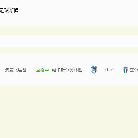
足球新闻
0
-
0
澳威北后备
直播中
纽卡斯尔奥林匹克后备队