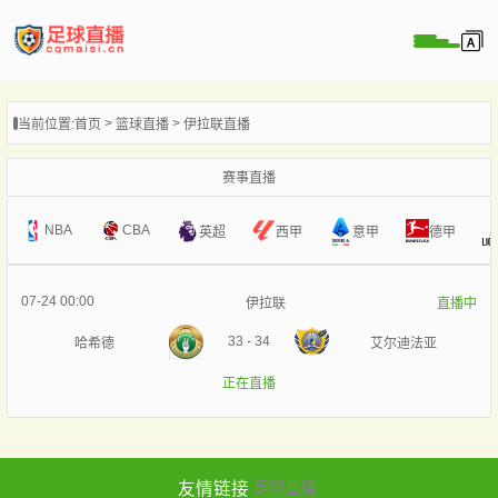
页
当前位置:
首页
篮球直播
伊拉联直播
直播
直播
赛事直播
录像
NBA
CBA
意甲
英超
西甲
德甲
新闻
07-24 00:00
伊拉联
直播中
33
-
34
哈希德
艾尔迪法亚
正在直播
友情链接
足球直播