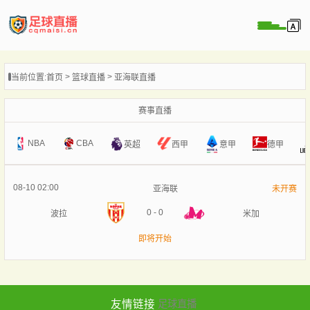
页
当前位置:
首页
篮球直播
亚海联直播
直播
直播
赛事直播
录像
NBA
CBA
意甲
英超
西甲
德甲
新闻
08-10 02:00
亚海联
未开赛
0
-
0
波拉
米加
即将开始
友情链接
足球直播