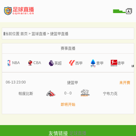
页
当前位置:
首页
篮球直播
捷篮甲直播
直播
直播
赛事直播
录像
NBA
CBA
意甲
英超
西甲
德甲
新闻
06-13 23:00
捷篮甲
未开赛
0
-
0
帕度比斯
宁布力克
即将开始
友情链接
足球直播