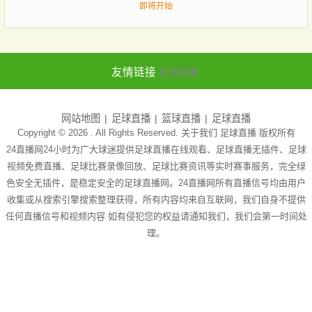
即将开始
友情链接
足球直播
网站地图
足球直播
篮球直播
足球直播
Copyright © 2026 . All Rights Reserved. 关于我们
足球直播
版权所有
24直播网24小时为广大球迷提供足球直播在线观看、足球直播无插件、足球
视频免费直播、足球比赛录像回放、足球比赛资讯等实时赛事服务，完全绿
色安全无插件，是稳定安全的足球直播网。24直播网所有直播信号均由用户
收集或从搜索引擎搜索整理获得，所有内容均来自互联网，我们自身不提供
任何直播信号和视频内容 如有侵犯您的权益请通知我们，我们会第一时间处
理。