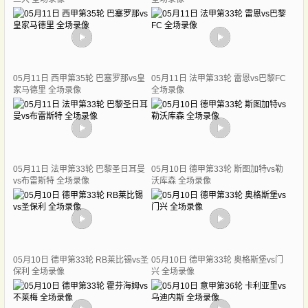
05月11日 西甲第35轮 巴塞罗那vs皇
05月11日 法甲第33轮 雷恩vs巴黎FC
家马德里 全场录像
全场录像
05月11日 法甲第33轮 巴黎圣日耳曼
05月10日 德甲第33轮 斯图加特vs勒
vs布雷斯特 全场录像
沃库森 全场录像
05月10日 德甲第33轮 RB莱比锡vs圣
05月10日 德甲第33轮 奥格斯堡vs门
保利 全场录像
兴 全场录像