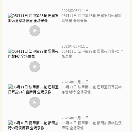
2026年05月11日
05月11日 西甲第35轮 巴塞罗那vs皇家
马德里 全场录像
2026年05月11日
05月11日 法甲第33轮 雷恩vs巴黎FC 全
场录像
2026年05月11日
05月11日 法甲第33轮 巴黎圣日耳曼vs
布雷斯特 全场录像
2026年05月11日
05月10日 德甲第33轮 斯图加特vs勒沃
库森 全场录像