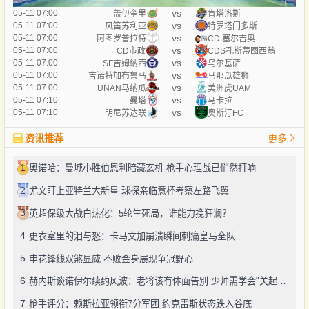
vs
05-11 07:00
盖伊奎里
肯塔洛斯
vs
05-11 07:00
风笛苏利亚
特罗塔门多斯
vs
05-11 07:00
阿图罗普拉特
CD 塞尔吉奥
vs
05-11 07:00
CD市政
CDS孔斯蒂图西翁
vs
05-11 07:00
SF吉姆納西
乌尔基萨
vs
05-11 07:00
吉诺特加布鲁马
马那瓜雄狮
vs
05-11 07:00
UNAN马纳瓜
美洲虎UAM
vs
05-11 07:10
曼塔
马卡拉
vs
05-11 07:10
明尼苏达联
奥斯汀FC
资讯推荐
更多
1
奥诺哈：曼城小胜伯恩利暗藏玄机 枪手心理战已悄然打响
2
尤文盯上亚特兰大新星 球探亲临意杯考察左路飞翼
3
英超保级大战白热化：5轮生死局，谁能力挽狂澜？
4
更衣室里的泪与怒：卡马文加崩溃瞬间刺痛皇马全队
5
申花锋线双煞显威 不败金身展现争冠野心
6
赫内斯谈诺伊尔续约风波：老将该有体面告别 少帅需学会"关起门说话"
7
枪手评分：赖斯拉亚领衔7分军团 约克雷斯状态跌入谷底