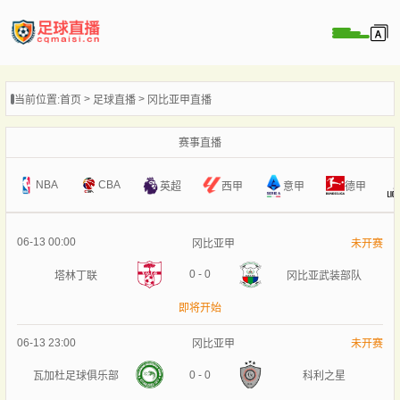
页
当前位置:
首页
足球直播
冈比亚甲直播
直播
直播
赛事直播
录像
NBA
CBA
意甲
英超
西甲
德甲
新闻
06-13 00:00
冈比亚甲
未开赛
0
-
0
塔林丁联
冈比亚武装部队
即将开始
06-13 23:00
冈比亚甲
未开赛
0
-
0
瓦加杜足球俱乐部
科利之星