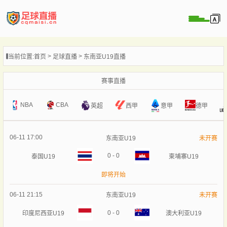
页
当前位置:
首页
足球直播
东南亚U19直播
直播
直播
赛事直播
录像
NBA
CBA
意甲
英超
西甲
德甲
新闻
06-11 17:00
东南亚U19
未开赛
0
-
0
泰国U19
柬埔寨U19
即将开始
06-11 21:15
东南亚U19
未开赛
0
-
0
印度尼西亚U19
澳大利亚U19