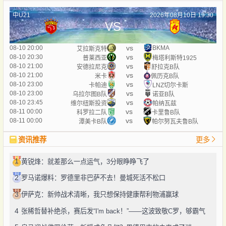
中U21
2026年08月10日 19:30
VS
vs
08-10 20:00
BKMA
艾拉斯克特
vs
08-10 20:30
普莱西亚
梅塔利斯特1925
vs
08-10 21:00
安德拉尼克
舒拉克B队
vs
08-10 21:00
米卡
佩历克B队
vs
08-10 23:00
卡帕迪
LNZ切尔卡斯
vs
08-10 23:00
乌拉尔图B队
诺亚B队
vs
08-10 23:45
维尔纽斯投资
帕纳瓦兹
vs
08-11 00:00
科罗拉二队
卡里鲁B队
vs
08-11 00:00
潭美卡B队
帕尔努瓦夫鲁B队
资讯推荐
更多
1
黄锐烽：就差那么一点运气，3分眼睁睁飞了
2
罗马诺爆料：罗德里非巴萨不去！曼城死活不松口
3
伊萨克：新帅战术清晰，我只想保持健康帮利物浦赢球
4
张稀哲替补绝杀，赛后发“I'm back！”——这波致敬C罗，够霸气