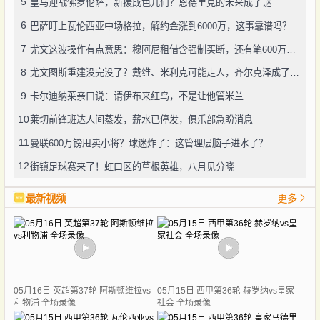
5
皇马迎战佛罗伦萨，新援成色几何？恩德里克的未来成了谜
6
巴萨盯上瓦伦西亚中场格拉，解约金涨到6000万，这事靠谱吗？
7
尤文这波操作有点意思：穆阿尼租借含强制买断，还有笔600万奖金悬了
8
尤文图斯重建没完没了？戴维、米利克可能走人，齐尔克泽成了新目标
9
卡尔迪纳莱亲口说：请伊布来红鸟，不是让他管米兰
10
莱切前锋班达人间蒸发，薪水已停发，俱乐部急盼消息
11
曼联600万镑甩卖小将？球迷炸了：这管理层脑子进水了？
12
街镇足球赛来了！虹口区的草根英雄，八月见分晓
最新视频
更多
05月16日 英超第37轮 阿斯顿维拉vs
05月15日 西甲第36轮 赫罗纳vs皇家
利物浦 全场录像
社会 全场录像