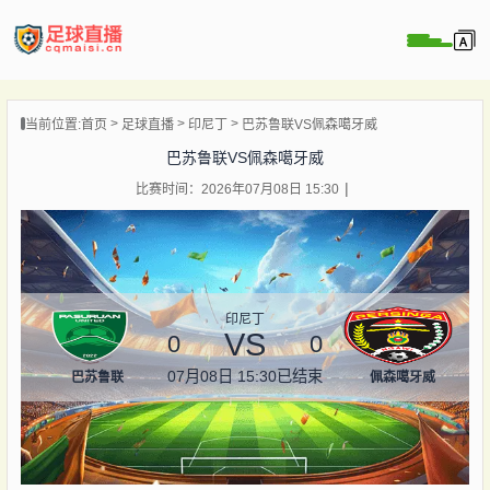
页
当前位置:
首页
足球直播
印尼丁
巴苏鲁联VS佩森噶牙威
直播
巴苏鲁联VS佩森噶牙威
直播
比赛时间：2026年07月08日 15:30
录像
新闻
印尼丁
VS
0
0
07月08日 15:30
已结束
巴苏鲁联
佩森噶牙威