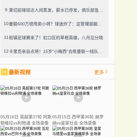
9
莱切前锋班达人间蒸发，薪水已停发，俱乐部急盼消息
10
曼联600万镑甩卖小将？球迷炸了：这管理层脑子进水了？
11
街镇足球赛来了！虹口区的草根英雄，八月见分晓
12
卡里克亲自点将！15岁“小梅西”合练曼联一线队，800万新援也要露脸
最新视频
更多
05月16日 英超第37轮 阿斯
05月15日 西甲第36轮 赫罗
顿维拉vs利物浦 全场录像
纳vs皇家社会 全场录像