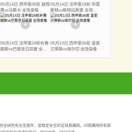
05月14日 西甲第36轮 赫塔
05月14日 法甲第29轮 布雷
费vs马略卡 全场录像
斯特vs斯特拉斯堡 全场录
像
05月14日 法甲第29轮补赛
05月13日 西甲第36轮 皇家
朗斯vs巴黎圣日耳曼 全场
贝蒂斯vs埃尔切 全场录像
录像
完全绿色安全无插件，是稳定安全的足球直播网。24直播网所有直