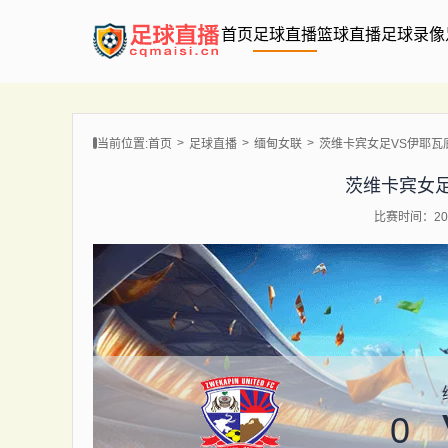
首页
足球直播
篮球直播
足球录像
当前位置:
首页
足球直播
缅甸女联
茨维卡宾女足VS伊耶瓦
茨维卡宾女
比赛时间：202
0