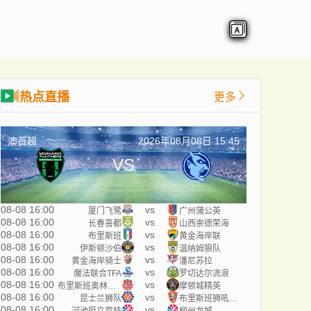
热点直播
更多
澳首超
2026年08月08日 15:45
VS
08-08 16:00
vs
厦门飞鹭
广州蒲公英
08-08 16:00
vs
长春喜都
山西崇德荣海
08-08 16:00
vs
布里斯班
黄金海岸联
08-08 16:00
vs
伊斯顿沙伯
温纳姆狼队
08-08 16:00
vs
黄金海岸骑士
潘尼苏拉
08-08 16:00
vs
魔法联合TFA
罗切达尔流浪
08-08 16:00
vs
布里斯班奥林匹克
摩顿城精英
08-08 16:00
vs
昆士兰狮队
布里斯班狮吼青年队
08-08 16:00
vs
河池挺立竞技
柳州龙城