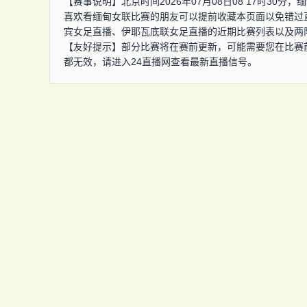
【赛事说明】北京时间2026年07月08日08 17时3
喜欢看缅甸女联比赛的朋友可以提前收藏本页面以免错过
宾女足直播、伊耶瓦底联女足直播的近期比赛列表以及两
【友好提示】部分比赛将在赛前更新，可能需要您在比赛
都无效，请进入24直播网查看最新直播信号。