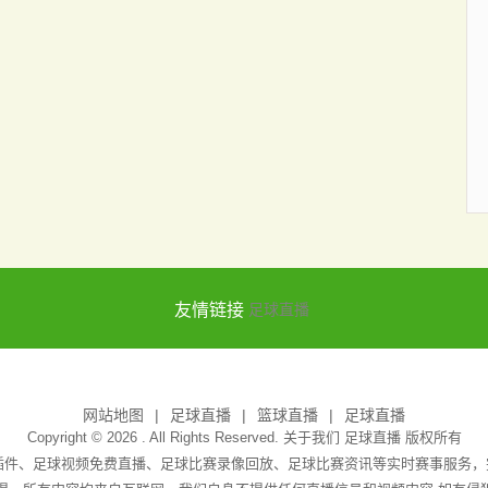
友情链接
足球直播
网站地图
足球直播
篮球直播
足球直播
Copyright © 2026 . All Rights Reserved. 关于我们
足球直播
版权所有
无插件、足球视频免费直播、足球比赛录像回放、足球比赛资讯等实时赛事服务，