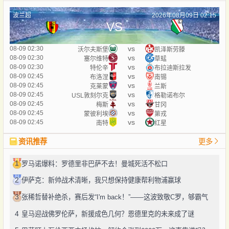
波兰超
2026年08月09日 02:15
VS
vs
08-09 02:30
沃尔夫斯堡
凯泽斯劳滕
vs
08-09 02:30
塞尔维特
草蜢
vs
08-09 02:30
特伦辛
布拉迪斯拉发
vs
08-09 02:45
布洛涅
南锡
vs
08-09 02:45
克莱蒙
兰斯
vs
08-09 02:45
USL敦刻尔克
格勒诺布尔
vs
08-09 02:45
梅斯
甘冈
vs
08-09 02:45
蒙彼利埃
第戎
vs
08-09 02:45
南特
红星
资讯推荐
更多
1
罗马诺爆料：罗德里非巴萨不去！曼城死活不松口
2
伊萨克：新帅战术清晰，我只想保持健康帮利物浦赢球
3
张稀哲替补绝杀，赛后发“I'm back！”——这波致敬C罗，够霸气
4
皇马迎战佛罗伦萨，新援成色几何？恩德里克的未来成了谜