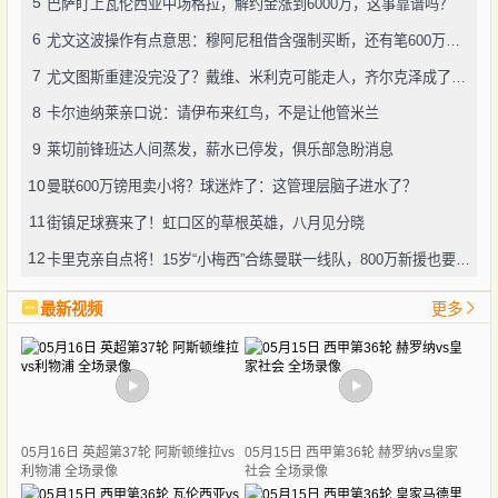
5
巴萨盯上瓦伦西亚中场格拉，解约金涨到6000万，这事靠谱吗？
6
尤文这波操作有点意思：穆阿尼租借含强制买断，还有笔600万奖金悬了
7
尤文图斯重建没完没了？戴维、米利克可能走人，齐尔克泽成了新目标
8
卡尔迪纳莱亲口说：请伊布来红鸟，不是让他管米兰
9
莱切前锋班达人间蒸发，薪水已停发，俱乐部急盼消息
10
曼联600万镑甩卖小将？球迷炸了：这管理层脑子进水了？
11
街镇足球赛来了！虹口区的草根英雄，八月见分晓
12
卡里克亲自点将！15岁“小梅西”合练曼联一线队，800万新援也要露脸
最新视频
更多
05月16日 英超第37轮 阿斯顿维拉vs
05月15日 西甲第36轮 赫罗纳vs皇家
利物浦 全场录像
社会 全场录像