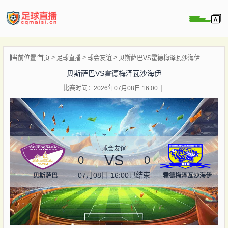
页
当前位置:
首页
足球直播
球会友谊
贝斯萨巴VS霍德梅泽瓦沙海伊
直播
贝斯萨巴VS霍德梅泽瓦沙海伊
直播
比赛时间：2026年07月08日 16:00
录像
新闻
球会友谊
VS
0
0
07月08日 16:00
已结束
贝斯萨巴
霍德梅泽瓦沙海伊