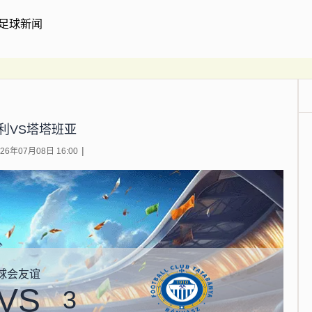
足球新闻
利VS塔塔班亚
6年07月08日 16:00
球会友谊
VS
3