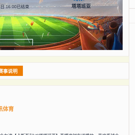
塔塔班亚
日 16:00
已结束
赛事说明
讯体育