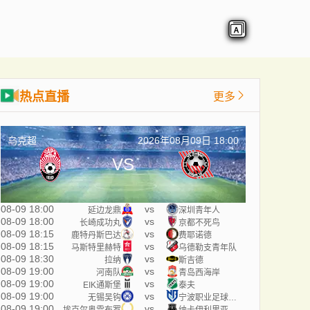
热点直播
更多
乌克超
2026年08月09日 18:00
VS
08-09 18:00
vs
延边龙鼎
深圳青年人
08-09 18:00
vs
长崎成功丸
京都不死鸟
08-09 18:15
vs
鹿特丹斯巴达
费耶诺德
08-09 18:15
vs
马斯特里赫特
乌德勒支青年队
08-09 18:30
vs
拉纳
斯吉德
08-09 19:00
vs
河南队
青岛西海岸
08-09 19:00
vs
EIK通斯堡
泰夫
08-09 19:00
vs
无锡吴钩
宁波职业足球俱乐部
08-09 19:00
vs
埃克尔奥雷布罗
纳卡伊利里亚