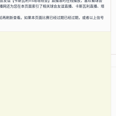
0分，球会友谊【卡斯瓦利VS塔塔班亚】直播准时在线播放，喜欢看球会
直播网还为您在本页面索引了相关球会友谊直播、卡斯瓦利直播、塔
。
前再刷新查看。如果本页面比赛已经过期已经过期，或者以上信号