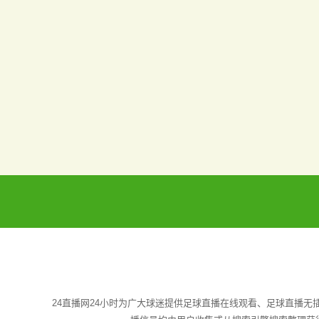
24直播网24小时为广大球迷提供足球直播在线观看、足球直播