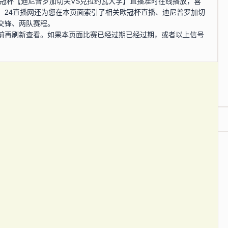
0分，欧冠杯【迪尼普罗加切夫VS克拉约瓦大学】直播准时在线播放，喜
。24直播网还为您在本页面索引了相关欧冠杯直播、迪尼普罗加切
交锋、两队赛程。
前再刷新查看。如果本页面比赛已经过期已经过期，或者以上信号