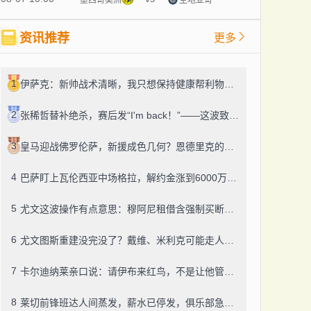
资讯推荐
更多
1
伊萨克：新帅战术清晰，我只想保持健康帮利物浦赢球
2
张稀哲替补绝杀，赛后发“I'm back！”——这波致敬C罗，够霸气
3
皇马迎战佛罗伦萨，新援成色几何？恩德里克的未来成了谜
4
巴萨盯上瓦伦西亚中场格拉，解约金涨到6000万，这事靠谱吗？
5
尤文这波操作有点意思：穆阿尼租借含强制买断，还有笔600万奖金悬了
6
尤文图斯重建没完没了？戴维、米利克可能走人，齐尔克泽成了新目标
7
卡尔迪纳莱亲口说：请伊布来红鸟，不是让他管米兰
8
莱切前锋班达人间蒸发，薪水已停发，俱乐部急盼消息