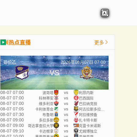
热点直播
更多
哥伦乙
2026年08月07日 07:00
VS
08-07 07:00
vs
波哥塔
利昂内斯
08-07 07:00
vs
科林蒂安
巴西国际
08-07 07:00
vs
维多利亚
巴拉纳竞技
08-07 07:05
vs
卡利体育会
阿古拉斯多拉达斯
08-07 07:30
vs
布鲁明
阿拉维预备
08-07 09:00
vs
多拉多斯
扎卡特卡斯
08-07 09:00
vs
哥达拿查拉大学
克雷卡米诺斯
08-07 09:10
vs
卡达根拿
尤姆博独立
08-07 10:00
vs
墨西哥美洲
圣地亚哥