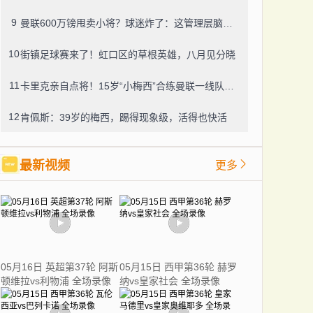
9
曼联600万镑甩卖小将？球迷炸了：这管理层脑子进水了？
10
街镇足球赛来了！虹口区的草根英雄，八月见分晓
11
卡里克亲自点将！15岁“小梅西”合练曼联一线队，800万新援也要露脸
12
肯佩斯：39岁的梅西，踢得现象级，活得也快活
最新视频
更多
05月16日 英超第37轮 阿斯
05月15日 西甲第36轮 赫罗
顿维拉vs利物浦 全场录像
纳vs皇家社会 全场录像