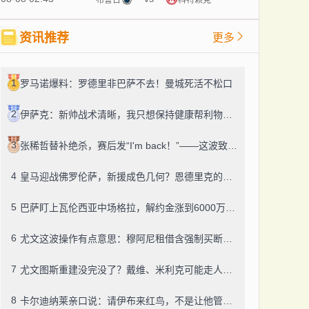
资讯推荐
更多
1
罗马诺爆料：罗德里非巴萨不去！曼城死活不松口
2
伊萨克：新帅战术清晰，我只想保持健康帮利物浦赢球
3
张稀哲替补绝杀，赛后发“I'm back！”——这波致敬C罗，够霸气
4
皇马迎战佛罗伦萨，新援成色几何？恩德里克的未来成了谜
5
巴萨盯上瓦伦西亚中场格拉，解约金涨到6000万，这事靠谱吗？
6
尤文这波操作有点意思：穆阿尼租借含强制买断，还有笔600万奖金悬了
7
尤文图斯重建没完没了？戴维、米利克可能走人，齐尔克泽成了新目标
8
卡尔迪纳莱亲口说：请伊布来红鸟，不是让他管米兰