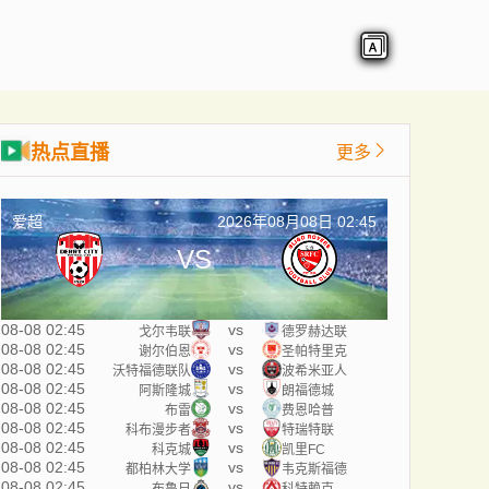
热点直播
更多
爱超
2026年08月08日 02:45
VS
08-08 02:45
vs
戈尔韦联
德罗赫达联
08-08 02:45
vs
谢尔伯恩
圣帕特里克
08-08 02:45
vs
沃特福德联队
波希米亚人
08-08 02:45
vs
阿斯隆城
朗福德城
08-08 02:45
vs
布雷
费恩哈普
08-08 02:45
vs
科布漫步者
特瑞特联
08-08 02:45
vs
科克城
凯里FC
08-08 02:45
vs
都柏林大学
韦克斯福德
08-08 02:45
vs
布鲁日
科特赖克