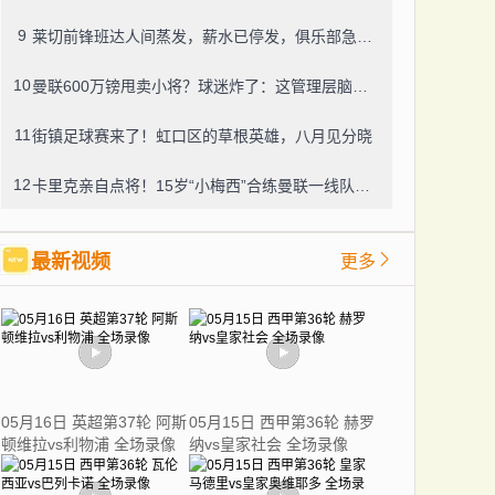
9
莱切前锋班达人间蒸发，薪水已停发，俱乐部急盼消息
10
曼联600万镑甩卖小将？球迷炸了：这管理层脑子进水了？
11
街镇足球赛来了！虹口区的草根英雄，八月见分晓
12
卡里克亲自点将！15岁“小梅西”合练曼联一线队，800万新援也要露脸
最新视频
更多
05月16日 英超第37轮 阿斯
05月15日 西甲第36轮 赫罗
顿维拉vs利物浦 全场录像
纳vs皇家社会 全场录像