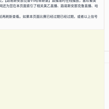
0分，美乙【路易斯安那克鲁VS哈蒂斯堡】直播准时在线播放，喜欢看美
播网还为您在本页面索引了相关美乙直播、路易斯安那克鲁直播、哈
。
前再刷新查看。如果本页面比赛已经过期已经过期，或者以上信号