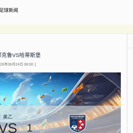
足球新闻
那克鲁VS哈蒂斯堡
6年06月24日 08:00
美乙
VS
1