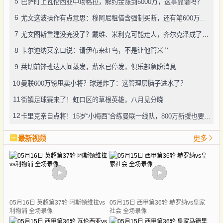
5
巴萨盯上瓦伦西亚中场格拉，解约金涨到6000万，这事靠谱吗？
6
尤文这波操作有点意思：穆阿尼租借含强制买断，还有笔600万奖金悬了
7
尤文图斯重建没完没了？戴维、米利克可能走人，齐尔克泽成了新目标
8
卡尔迪纳莱亲口说：请伊布来红鸟，不是让他管米兰
9
莱切前锋班达人间蒸发，薪水已停发，俱乐部急盼消息
10
曼联600万镑甩卖小将？球迷炸了：这管理层脑子进水了？
11
街镇足球赛来了！虹口区的草根英雄，八月见分晓
12
卡里克亲自点将！15岁“小梅西”合练曼联一线队，800万新援也要露脸
最新视频
更多
05月16日 英超第37轮 阿斯顿维拉vs
05月15日 西甲第36轮 赫罗纳vs皇家
利物浦 全场录像
社会 全场录像