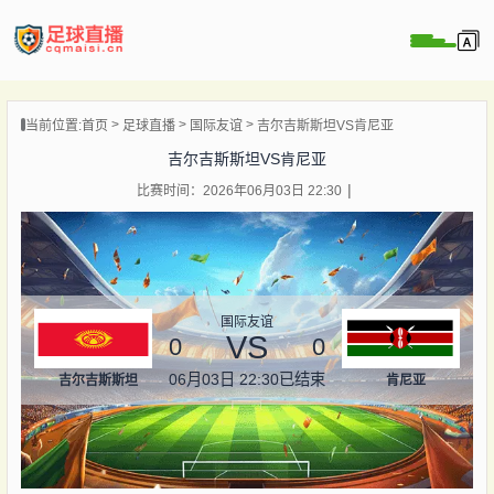
页
当前位置:
首页
足球直播
国际友谊
吉尔吉斯斯坦VS肯尼亚
直播
吉尔吉斯斯坦VS肯尼亚
直播
比赛时间：2026年06月03日 22:30
录像
新闻
国际友谊
VS
0
0
06月03日 22:30
已结束
吉尔吉斯斯坦
肯尼亚