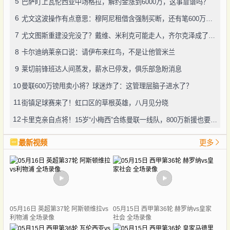
5
巴萨盯上瓦伦西亚中场格拉，解约金涨到6000万，这事靠谱吗？
6
尤文这波操作有点意思：穆阿尼租借含强制买断，还有笔600万奖金悬了
7
尤文图斯重建没完没了？戴维、米利克可能走人，齐尔克泽成了新目标
8
卡尔迪纳莱亲口说：请伊布来红鸟，不是让他管米兰
9
莱切前锋班达人间蒸发，薪水已停发，俱乐部急盼消息
10
曼联600万镑甩卖小将？球迷炸了：这管理层脑子进水了？
11
街镇足球赛来了！虹口区的草根英雄，八月见分晓
12
卡里克亲自点将！15岁“小梅西”合练曼联一线队，800万新援也要露脸
最新视频
更多
05月16日 英超第37轮 阿斯顿维拉vs
05月15日 西甲第36轮 赫罗纳vs皇家
利物浦 全场录像
社会 全场录像