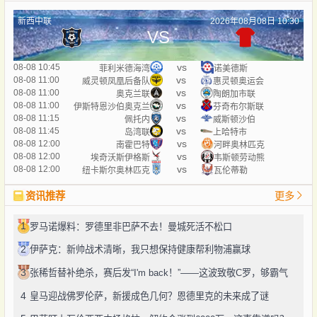
新西中联
2026年08月08日 10:30
VS
vs
08-08 10:45
菲利米德海湾
诺美德斯
vs
08-08 11:00
威灵顿凤凰后备队
惠灵顿奥运会
vs
08-08 11:00
奥克兰联
陶朗加市联
vs
08-08 11:00
伊斯特恩沙伯奥克兰
芬奇布尔斯联
vs
08-08 11:15
佩托内
威斯顿沙伯
vs
08-08 11:45
岛湾联
上哈特市
vs
08-08 12:00
南霍巴特
河畔奥林匹克
vs
08-08 12:00
埃奇沃斯伊格斯
韦斯顿劳动熊
vs
08-08 12:00
纽卡斯尔奥林匹克
瓦伦蒂勒
资讯推荐
更多
1
罗马诺爆料：罗德里非巴萨不去！曼城死活不松口
2
伊萨克：新帅战术清晰，我只想保持健康帮利物浦赢球
3
张稀哲替补绝杀，赛后发“I'm back！”——这波致敬C罗，够霸气
4
皇马迎战佛罗伦萨，新援成色几何？恩德里克的未来成了谜