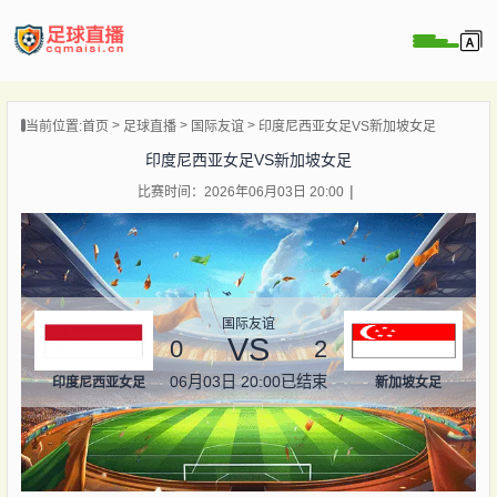
页
当前位置:
首页
足球直播
国际友谊
印度尼西亚女足VS新加坡女足
直播
印度尼西亚女足VS新加坡女足
直播
比赛时间：2026年06月03日 20:00
录像
新闻
国际友谊
VS
0
2
06月03日 20:00
已结束
印度尼西亚女足
新加坡女足