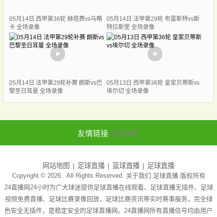
05月14日 西甲第36轮 赫塔费vs马略
05月14日 法甲第29轮 布雷斯特vs斯
卡 全场录像
特拉斯堡 全场录像
05月14日 法甲第29轮补赛 朗斯vs巴
05月13日 西甲第36轮 皇家贝蒂斯vs
黎圣日耳曼 全场录像
埃尔切 全场录像
友情链接
足球直播
网站地图
足球直播
篮球直播
足球直播
Copyright © 2026 . All Rights Reserved. 关于我们
足球直播
版权所有
24直播网24小时为广大球迷提供足球直播在线观看、足球直播无插件、足球
视频免费直播、足球比赛录像回放、足球比赛资讯等实时赛事服务，完全绿
色安全无插件，是稳定安全的足球直播网。24直播网所有直播信号均由用户