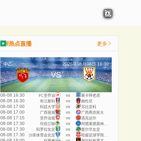
热点直播
更多
中乙
2026年08月08日 16:30
VS
08-08 16:30
vs
FC圣乔治
莱卡特老虎
08-08 16:30
vs
布兰斯科
赫杜尼
08-08 17:00
vs
科廷大学
苏比亚科
08-08 17:00
vs
广西邕城
广西燕京民大
08-08 17:15
vs
圣乔治城
洛克达尔
08-08 17:30
vs
坎伯兰联
阿德莱德奥林匹克
08-08 17:30
vs
科罗拉女足
爱尔华女足
08-08 17:30
vs
沙库体育会女足
哈留足球学院女足
08-08 18:00
vs
玛路普
萨尔杜斯里文