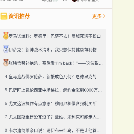
资讯推荐
更多
1
罗马诺爆料：罗德里非巴萨不去！曼城死活不松口
2
伊萨克：新帅战术清晰，我只想保持健康帮利物浦赢球
3
张稀哲替补绝杀，赛后发“I'm back！”——这波致敬C罗，够霸气
4
皇马迎战佛罗伦萨，新援成色几何？恩德里克的未来成了谜
5
巴萨盯上瓦伦西亚中场格拉，解约金涨到6000万，这事靠谱吗？
6
尤文这波操作有点意思：穆阿尼租借含强制买断，还有笔600万奖金悬了
7
尤文图斯重建没完没了？戴维、米利克可能走人，齐尔克泽成了新目标
8
卡尔迪纳莱亲口说：请伊布来红鸟，不是让他管米兰