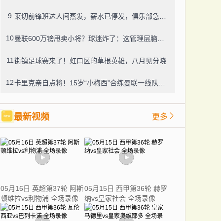
9
莱切前锋班达人间蒸发，薪水已停发，俱乐部急盼消息
10
曼联600万镑甩卖小将？球迷炸了：这管理层脑子进水了？
11
街镇足球赛来了！虹口区的草根英雄，八月见分晓
12
卡里克亲自点将！15岁“小梅西”合练曼联一线队，800万新援也要露脸
最新视频
更多
05月16日 英超第37轮 阿斯
05月15日 西甲第36轮 赫罗
顿维拉vs利物浦 全场录像
纳vs皇家社会 全场录像