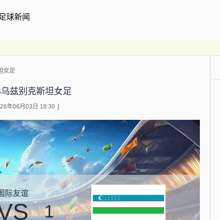
足球新闻
坦女足
S乌兹别克斯坦女足
6年06月03日 18:30
国际友谊
VS
1