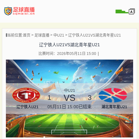
页
当前位置:
首页
足球直播
中U21
辽宁铁人U21VS湖北青年星U21
直播
辽宁铁人U21VS湖北青年星U21
直播
比赛时间：2026年05月11日 15:00
录像
新闻
中U21
VS
1
3
05月11日 15:00
已结束
辽宁铁人U21
湖北青年星U21