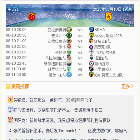
中U21
2026年08月10日 19:30
VS
vs
08-10 20:00
BKMA
艾拉斯克特
vs
08-10 20:30
普莱西亚
梅塔利斯特1925
vs
08-10 21:00
安德拉尼克
舒拉克B队
vs
08-10 21:00
米卡
佩历克B队
vs
08-10 23:00
卡帕迪
LNZ切尔卡斯
vs
08-10 23:00
乌拉尔图B队
诺亚B队
vs
08-10 23:45
维尔纽斯投资
帕纳瓦兹
vs
08-11 00:00
科罗拉二队
卡里鲁B队
vs
08-11 00:00
潭美卡B队
帕尔努瓦夫鲁B队
资讯推荐
更多
1
黄锐烽：就差那么一点运气，3分眼睁睁飞了
2
罗马诺爆料：罗德里非巴萨不去！曼城死活不松口
3
伊萨克：新帅战术清晰，我只想保持健康帮利物浦赢球
4
张稀哲替补绝杀，赛后发“I'm back！”——这波致敬C罗，够霸气