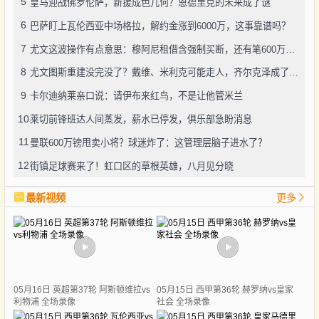
5
皇马迎战佛罗伦萨，新援成色几何？恩德里克的未来成了谜
6
巴萨盯上瓦伦西亚中场格拉，解约金涨到6000万，这事靠谱吗？
7
尤文这波操作有点意思：穆阿尼租借含强制买断，还有笔600万奖金悬了
8
尤文图斯重建没完没了？戴维、米利克可能走人，齐尔克泽成了新目标
9
卡尔迪纳莱亲口说：请伊布来红鸟，不是让他管米兰
10
莱切前锋班达人间蒸发，薪水已停发，俱乐部急盼消息
11
曼联600万镑甩卖小将？球迷炸了：这管理层脑子进水了？
12
街镇足球赛来了！虹口区的草根英雄，八月见分晓
最新视频
更多
05月16日 英超第37轮 阿斯顿维拉vs
05月15日 西甲第36轮 赫罗纳vs皇家
利物浦 全场录像
社会 全场录像