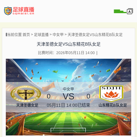
页
当前位置:
首页
足球直播
中女甲
天津圣德女足VS山东精花B队女足
直播
天津圣德女足VS山东精花B队女足
直播
比赛时间：2026年05月11日 14:00
录像
新闻
中女甲
VS
0
0
05月11日 14:00
已结束
天津圣德女足
山东精花B队女足