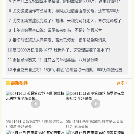
5
巴萨盯上瓦伦西亚中场格拉，解约金涨到6000万，这事靠谱吗？
6
尤文这波操作有点意思：穆阿尼租借含强制买断，还有笔600万奖金悬了
7
尤文图斯重建没完没了？戴维、米利克可能走人，齐尔克泽成了新目标
8
卡尔迪纳莱亲口说：请伊布来红鸟，不是让他管米兰
9
莱切前锋班达人间蒸发，薪水已停发，俱乐部急盼消息
10
曼联600万镑甩卖小将？球迷炸了：这管理层脑子进水了？
11
街镇足球赛来了！虹口区的草根英雄，八月见分晓
12
卡里克亲自点将！15岁“小梅西”合练曼联一线队，800万新援也要露脸
最新视频
更多
05月16日 英超第37轮 阿斯顿维拉vs
05月15日 西甲第36轮 赫罗纳vs皇家
利物浦 全场录像
社会 全场录像