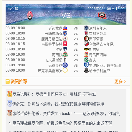
乌克超
2026年08月09日 18:00
VS
vs
08-09 18:00
延边龙鼎
深圳青年人
vs
08-09 18:00
长崎成功丸
京都不死鸟
vs
08-09 18:15
鹿特丹斯巴达
费耶诺德
vs
08-09 18:15
马斯特里赫特
乌德勒支青年队
vs
08-09 18:30
拉纳
斯吉德
vs
08-09 19:00
河南队
青岛西海岸
vs
08-09 19:00
EIK通斯堡
泰夫
vs
08-09 19:00
无锡吴钩
宁波职业足球俱乐部
vs
08-09 19:00
埃克尔奥雷布罗
纳卡伊利里亚
资讯推荐
更多
1
罗马诺爆料：罗德里非巴萨不去！曼城死活不松口
2
伊萨克：新帅战术清晰，我只想保持健康帮利物浦赢球
3
张稀哲替补绝杀，赛后发“I'm back！”——这波致敬C罗，够霸气
4
皇马迎战佛罗伦萨，新援成色几何？恩德里克的未来成了谜