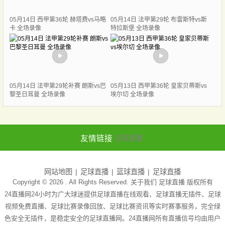
05月14日 西甲第36轮 赫塔费vs马略
05月14日 法甲第29轮 布雷斯特vs斯
卡 全场录像
特拉斯堡 全场录像
05月14日 法甲第29轮补赛 朗斯vs巴
05月13日 西甲第36轮 皇家贝蒂斯vs
黎圣日耳曼 全场录像
埃尔切 全场录像
友情链接
足球直播
网站地图
足球直播
篮球直播
足球直播
Copyright © 2026 . All Rights Reserved. 关于我们
足球直播
版权所有
24直播网24小时为广大球迷提供足球直播在线观看、足球直播无插件、足球
视频免费直播、足球比赛录像回放、足球比赛资讯等实时赛事服务，完全绿
色安全无插件，是稳定安全的足球直播网。24直播网所有直播信号均由用户