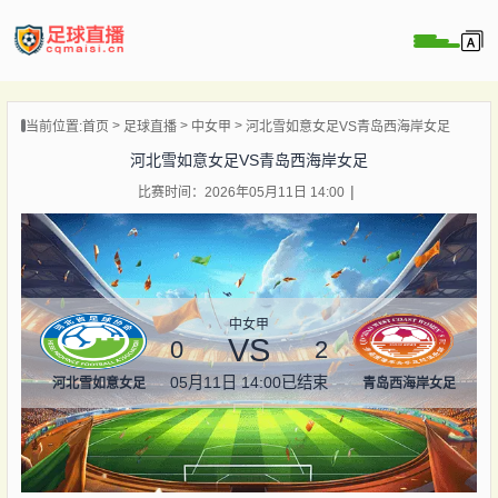
页
当前位置:
首页
足球直播
中女甲
河北雪如意女足VS青岛西海岸女足
直播
河北雪如意女足VS青岛西海岸女足
直播
比赛时间：2026年05月11日 14:00
录像
新闻
中女甲
VS
0
2
05月11日 14:00
已结束
河北雪如意女足
青岛西海岸女足