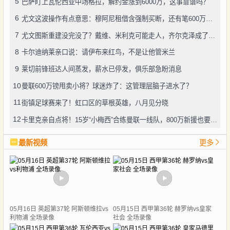
5
巴萨盯上瓦伦西亚中场格拉，解约金涨到6000万，这事靠谱吗？
6
尤文这波操作有点意思：穆阿尼租借含强制买断，还有笔600万奖金悬了
7
尤文图斯重建没完没了？戴维、米利克可能走人，齐尔克泽成了新目标
8
卡尔迪纳莱亲口说：请伊布来红鸟，不是让他管米兰
9
莱切前锋班达人间蒸发，薪水已停发，俱乐部急盼消息
10
曼联600万镑甩卖小将？球迷炸了：这管理层脑子进水了？
11
街镇足球赛来了！虹口区的草根英雄，八月见分晓
12
卡里克亲自点将！15岁“小梅西”合练曼联一线队，800万新援也要露脸
最新视频
更多
05月16日 英超第37轮 阿斯顿维拉vs
05月15日 西甲第36轮 赫罗纳vs皇家
利物浦 全场录像
社会 全场录像