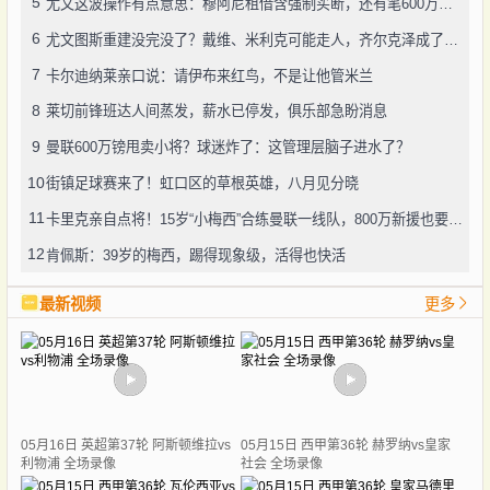
5
尤文这波操作有点意思：穆阿尼租借含强制买断，还有笔600万奖金悬了
6
尤文图斯重建没完没了？戴维、米利克可能走人，齐尔克泽成了新目标
7
卡尔迪纳莱亲口说：请伊布来红鸟，不是让他管米兰
8
莱切前锋班达人间蒸发，薪水已停发，俱乐部急盼消息
9
曼联600万镑甩卖小将？球迷炸了：这管理层脑子进水了？
10
街镇足球赛来了！虹口区的草根英雄，八月见分晓
11
卡里克亲自点将！15岁“小梅西”合练曼联一线队，800万新援也要露脸
12
肯佩斯：39岁的梅西，踢得现象级，活得也快活
最新视频
更多
05月16日 英超第37轮 阿斯顿维拉vs
05月15日 西甲第36轮 赫罗纳vs皇家
利物浦 全场录像
社会 全场录像