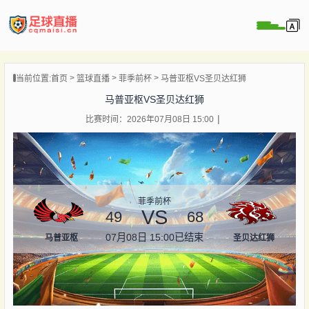
页
当前位置:
首页
篮球直播
菲季前杯
马普亚枢VS圣贝达红狮
直播
马普亚枢VS圣贝达红狮
直播
比赛时间：2026年07月08日 15:00
录像
新闻
菲季前杯
VS
49
68
07月08日 15:00
已结束
马普亚枢
圣贝达红狮