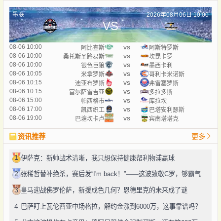
墨联
2026年08月06日 10:00
VS
vs
08-06 10:00
阿比查斯
阿斯特罗斯
vs
08-06 10:00
桑托斯圣路易斯
坎昆卡罗
vs
08-06 10:00
银色巨狼
墨西卡利
vs
08-06 10:05
米拿罗斯
哥利卡米诺斯
vs
08-06 10:15
迪亚布罗斯
弗雷塞罗斯
vs
08-06 10:15
富尔萨雷吉亚
多拉多斯
vs
08-06 15:00
帕西格市
库拉坎
vs
08-06 17:00
凯西织工
巴塔安利瑟斯
vs
08-06 19:00
巴塘坎卡卢
宾南塔塔克
资讯推荐
更多
1
伊萨克：新帅战术清晰，我只想保持健康帮利物浦赢球
2
张稀哲替补绝杀，赛后发“I'm back！”——这波致敬C罗，够霸气
3
皇马迎战佛罗伦萨，新援成色几何？恩德里克的未来成了谜
4
巴萨盯上瓦伦西亚中场格拉，解约金涨到6000万，这事靠谱吗？